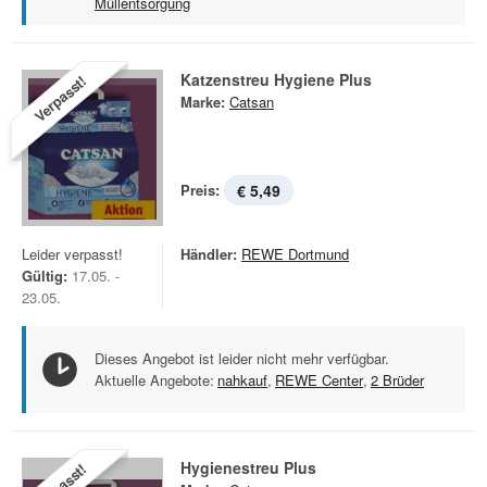
Müllentsorgung
Katzenstreu Hygiene Plus
Verpasst!
Marke:
Catsan
Preis:
€ 5,49
Leider verpasst!
Händler:
REWE Dortmund
Gültig:
17.05. -
23.05.
Dieses Angebot ist leider nicht mehr verfügbar.
Aktuelle Angebote:
nahkauf
,
REWE Center
,
2 Brüder
Hygienestreu Plus
Verpasst!