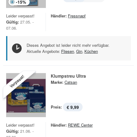
-
15
%
Leider verpasst!
Händler:
Fressnapf
Gültig:
27.05. -
07.06.
Dieses Angebot ist leider nicht mehr verfügbar.
Aktuelle Angebote:
Fliesen
,
Gin
,
Küchen
Klumpstreu Ultra
Verpasst!
Marke:
Catsan
Preis:
€ 9,99
Leider verpasst!
Händler:
REWE Center
Gültig:
21.06. -