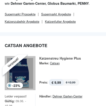
Geruchsschutz und höchste Saugkraft.
wie
Dehner Garten-Center, Globus Baumarkt, PENNY
.
Supermarkt
Prospekte
Supermarkt
Angebote
Katzenzubehör Angebote
Katzenfutter Angebote
CATSAN ANGEBOTE
Katzenstreu Hygiene Plus
Verpasst!
Marke:
Catsan
Preis:
€ 9,99
€ 12,99
-
23
%
Leider verpasst!
Händler:
Dehner Garten-Center
Gültig:
09.06. -
15.06.