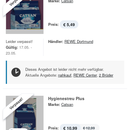
Marke:
Catsan
Preis:
€ 5,49
Leider verpasst!
Händler:
REWE Dortmund
Gültig:
17.05. -
23.05.
Dieses Angebot ist leider nicht mehr verfügbar.
Aktuelle Angebote:
nahkauf
,
REWE Center
,
2 Brüder
Hygienestreu Plus
Verpasst!
Marke:
Catsan
Preis:
€ 10,99
€ 12,99