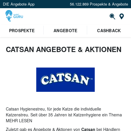
DIE Angebote App
56.122.869 Prospekte & Angebote
St
×
PROSPEKTE
ANGEBOTE
CASHBACK
Verrate uns deinen Standort um
Angebote in deiner Nähe
zu
sehen.
CATSAN ANGEBOTE & AKTIONEN
Standort festlegen
Catsan Hygienestreu, für jede Katze die individuelle
Katzenstreu. Seit über 35 Jahren ist Katzenhygiene ein Thema
bei Catsan. Daraus entwickelten sich verschiedene Arten von
MEHR LESEN
Katzenstreu, doch alle garantieren eine aktive Geruchskontrolle,
Zuletzt gab es Angebote & Aktionen von
Catsan
bei Händlern