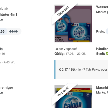
Wasser
Verpasst!
ald ab
Marke:
ärter 4in1
on
,99
Preis:
€ 9,99
dni
Leider verpasst!
Händler
e 16
Gültig:
17.05. - 23.05.
Stadt:
en 47/43 WL
€ 0,17 / Stk -
je 47-Tab-Pckg. oder 
reiniger
Maschi
Verpasst!
on
Marke: