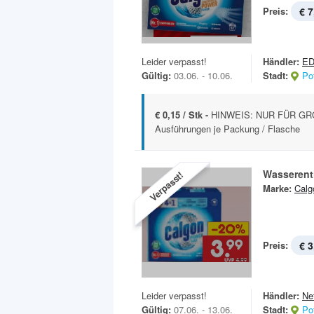
Preis:
€ 7
Leider verpasst!
Händler:
ED
Gültig:
03.06. - 10.06.
Stadt:
Po
€ 0,15 / Stk -
HINWEIS: NUR FÜR GR
Ausführungen je Packung / Flasche
Wasserent
Verpasst!
Marke:
Calg
Preis:
€ 3
Leider verpasst!
Händler:
Ne
Gültig:
07.06. - 13.06.
Stadt:
Po