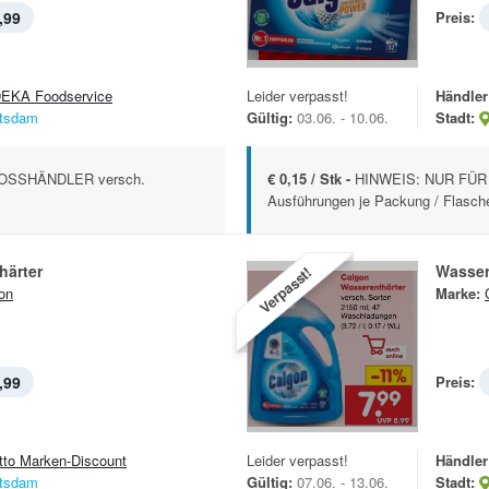
,99
Preis:
EKA Foodservice
Leider verpasst!
Händler
tsdam
Gültig:
03.06. - 10.06.
Stadt:
OSSHÄNDLER versch.
€ 0,15 / Stk -
HINWEIS: NUR FÜR
Ausführungen je Packung / Flasch
härter
Wasser
Verpasst!
on
Marke:
,99
Preis:
tto Marken-Discount
Leider verpasst!
Händler
tsdam
Gültig:
07.06. - 13.06.
Stadt: