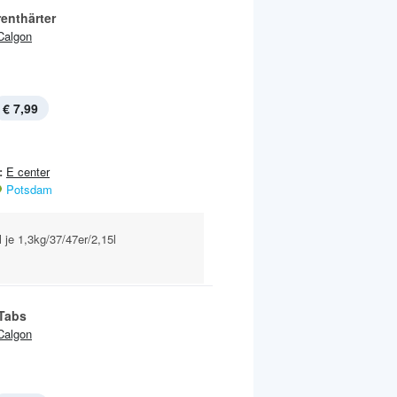
enthärter
Calgon
€ 7,99
:
E center
Potsdam
 je 1,3kg/37/47er/2,15l
Tabs
Calgon