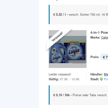
€ 5,32 / l -
versch. Sorten 750 ml; 16
4-in-1 Pow
Verpasst!
Marke:
Calg
Preis:
€ 7
Leider verpasst!
Händler:
Ma
Gültig:
07.06. - 13.06.
Stadt:
Po
€ 0,19 / Stk -
Pulver oder Tabs versch