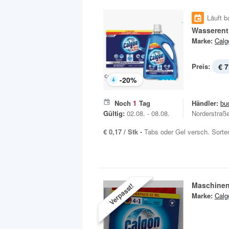
Läuft b
Wasserenth
Marke:
Calg
Preis:
€ 7
-
20
%
Noch
1
Tag
Händler:
bu
Gültig:
02.08. - 08.08.
Norderstraß
€ 0,17 / Stk -
Tabs oder Gel versch. Sort
Maschinen
Verpasst!
Marke:
Calg