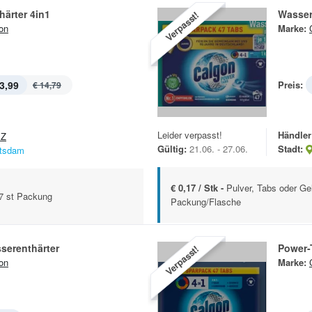
ärter 4in1
Wasser
Verpasst!
on
Marke:
3,99
Preis:
€ 14,79
Leider verpasst!
Händler
EZ
Gültig:
21.06. - 27.06.
Stadt:
tsdam
€ 0,17 / Stk -
Pulver, Tabs oder Gel
77 st Packung
Packung/Flasche
serenthärter
Power-
Verpasst!
on
Marke: