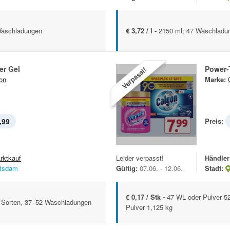
 Waschladungen
€ 3,72 / l -
2150 ml; 47 Waschladun
er Gel
Power-
Verpasst!
on
Marke:
,99
Preis:
rktkauf
Leider verpasst!
Händler
tsdam
Gültig:
07.06. - 12.06.
Stadt:
€ 0,17 / Stk -
47 WL oder Pulver 5
. Sorten, 37–52 Waschladungen
Pulver 1,125 kg