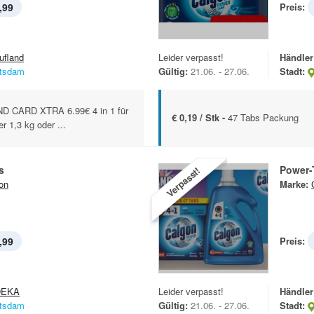
,99
Preis:
ufland
Leider verpasst!
Händler
tsdam
Gültig:
21.06. - 27.06.
Stadt:
 CARD XTRA 6.99€ 4 in 1 für
€ 0,19 / Stk -
47 Tabs Packung
 1,3 kg oder ...
s
Power-
Verpasst!
on
Marke:
,99
Preis:
DEKA
Leider verpasst!
Händler
tsdam
Gültig:
21.06. - 27.06.
Stadt: