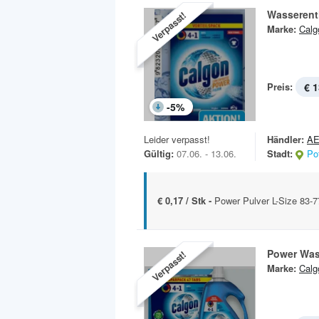
Wasserenth
Verpasst!
Marke:
Calg
Preis:
€ 1
-
5
%
Leider verpasst!
Händler:
A
Gültig:
07.06. - 13.06.
Stadt:
Po
€ 0,17 / Stk -
Power Pulver L-Size 83-
Power Was
Verpasst!
Marke:
Calg