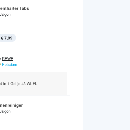
enthärter Tabs
Calgon
€ 7,99
:
REWE
Potsdam
4 in 1 Gel je 43-WL-Fl.
nenreiniger
Calgon