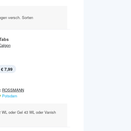
gen versch. Sorten
Tabs
Calgon
€ 7,99
:
ROSSMANN
Potsdam
2 WL oder Gel 43 WL oder Vanish