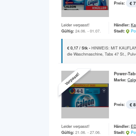
Preis:
€ 7
Leider verpasst!
Händler:
Ka
Gültig:
24.06. - 01.07.
Stadt:
Po
€ 0,17 / Stk -
HINWEIS: MIT KAUFLAND
die Waschmaschine, Tabs 47 St., Pulver
Power-Tab
Verpasst!
Marke:
Calg
Preis:
€ 8
Leider verpasst!
Händler:
E
Gültig:
21.06. - 27.06.
Stadt:
Po