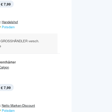
€ 7,99
:
Handelshof
Potsdam
 GROSSHÄNDLER versch.
e
enthärter
Calgon
€ 7,99
:
Netto Marken-Discount
Potsdam