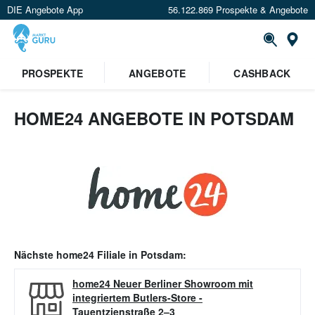
DIE Angebote App
56.122.869 Prospekte & Angebote
Or
PROSPEKTE
ANGEBOTE
CASHBACK
HOME24 ANGEBOTE IN POTSDAM
Nächste
home24
Filiale in
Potsdam
:
home24 Neuer Berliner Showroom mit
integriertem Butlers-Store
-
Tauentzienstraße 2–3