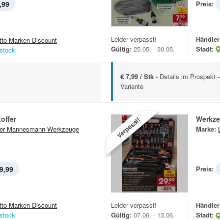
,99
Preis:
Leider verpasst!
Händler
tto Marken-Discount
Gültig:
25.05. - 30.05.
Stadt:
stock
€ 7,99 / Stk -
Details im Prospekt –
Variante
offer
Werkze
Verpasst!
er Mannesmann Werkzeuge
Marke:
9,99
Preis:
tto Marken-Discount
Leider verpasst!
Händler
stock
Gültig:
07.06. - 13.06.
Stadt: