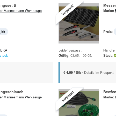
ngsset B
Messer
Verpasst!
er Mannesmann Werkzeuge
Marke:
,99
Preis:
DEKA
Leider verpasst!
Händler
stock
Gültig:
03.05. - 09.05.
Stadt:
€ 4,99 / Stk -
Details im Prospekt
ungsschlauch
Bewäs
Verpasst!
er Mannesmann Werkzeuge
Marke: