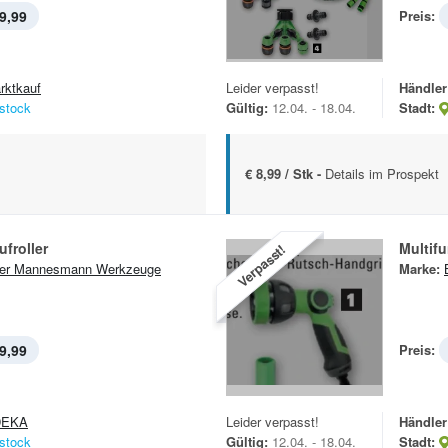
9,99
Preis:
rktkauf
Leider verpasst!
Händler
stock
Gültig:
12.04. - 18.04.
Stadt:
€ 8,99 / Stk -
Details im Prospekt
froller
Multif
Verpasst!
er Mannesmann Werkzeuge
Marke:
9,99
Preis:
DEKA
Leider verpasst!
Händler
stock
Gültig:
12.04. - 18.04.
Stadt: