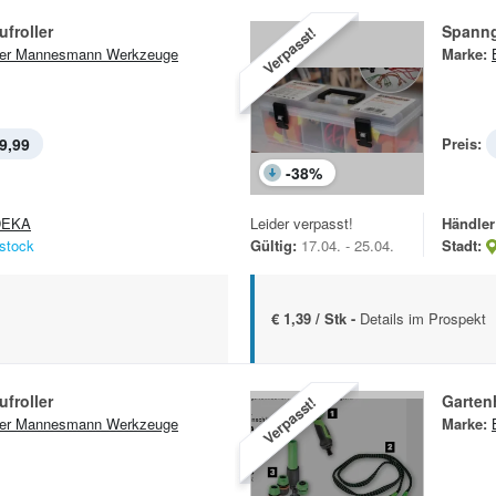
froller
Spanng
Verpasst!
er Mannesmann Werkzeuge
Marke:
9,99
Preis:
-
38
%
DEKA
Leider verpasst!
Händler
stock
Gültig:
17.04. - 25.04.
Stadt:
€ 1,39 / Stk -
Details im Prospekt
froller
Garten
Verpasst!
er Mannesmann Werkzeuge
Marke: