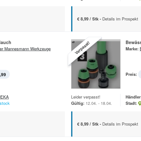
€ 8,99 / Stk -
Details im Prospekt
lauch
Bewäss
Verpasst!
er Mannesmann Werkzeuge
Marke:
,99
Preis:
DEKA
Leider verpasst!
Händler
stock
Gültig:
12.04. - 18.04.
Stadt:
€ 8,99 / Stk -
Details im Prospekt