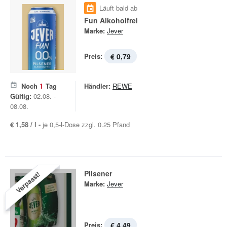
Läuft bald ab
Fun Alkoholfrei
Marke:
Jever
Preis:
€ 0,79
Noch
1
Tag
Händler:
REWE
Gültig:
02.08. -
08.08.
€ 1,58 / l -
je 0,5-l-Dose zzgl. 0.25 Pfand
Pilsener
Verpasst!
Marke:
Jever
Preis:
€ 4,49