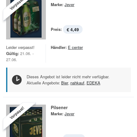
Verpasst!
Marke:
Jever
Preis:
€ 4,49
Leider verpasst!
Händler:
E center
Gültig:
21.06. -
27.06.
Dieses Angebot ist leider nicht mehr verfügbar.
Aktuelle Angebote:
Bier
,
nahkauf
,
EDEKA
Pilsener
Verpasst!
Marke:
Jever