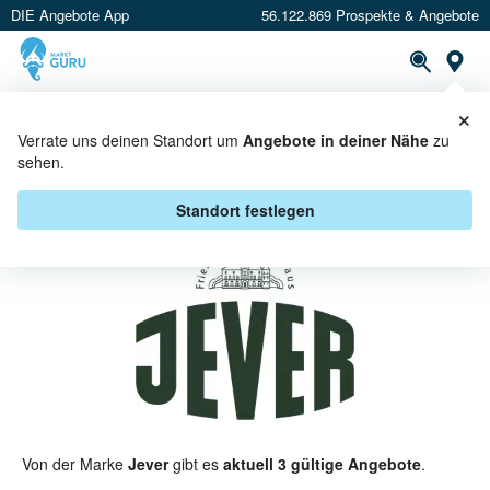
DIE Angebote App
56.122.869 Prospekte & Angebote
St
×
PROSPEKTE
ANGEBOTE
CASHBACK
Verrate uns deinen Standort um
Angebote in deiner Nähe
zu
sehen.
JEVER ANGEBOTE & AKTIONEN
Standort festlegen
Von der Marke
Jever
gibt es
aktuell 3 gültige Angebote
.