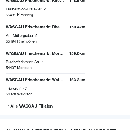
WASGAU Frischemarkt Kirchberg
148.5km
Freiherr-von-Drais-Str. 2
55481
Kirchberg
WASGAU Frischemarkt Rheinböllen
150.4km
Am Müllergraben 5
55494
Rheinböllen
WASGAU Frischemarkt Morbach
159.0km
Bischofsdhroner Str. 7
54497
Morbach
WASGAU Frischemarkt Waldrach
163.3km
Triererstr. 47
54320
Waldrach
Alle
WASGAU
Filialen