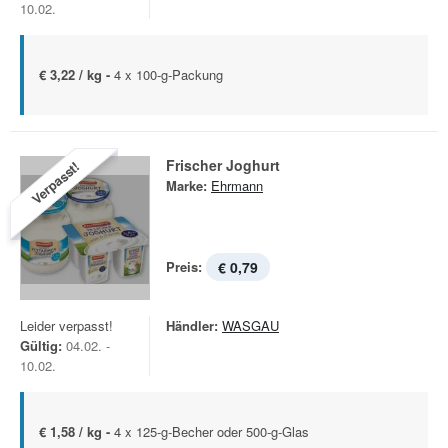
10.02.
€ 3,22 / kg -
4 x 100-g-Packung
Frischer Joghurt
Verpasst!
Marke:
Ehrmann
Preis:
€ 0,79
Leider verpasst!
Händler:
WASGAU
Gültig:
04.02. -
10.02.
€ 1,58 / kg -
4 x 125-g-Becher oder 500-g-Glas