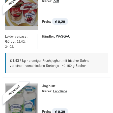
Verpasst!
Marke:
Zott
Preis:
€ 0,29
Leider verpasst!
Händler:
WASGAU
Gültig:
22.02. -
24.02.
€ 1,93 / kg -
cremiger Fruchtjoghurt mit frischer Sahne
verfeinert, verschiedene Sorten je 140-150-g-Becher
Joghurt
Verpasst!
Marke:
Landliebe
Preis:
€ 0,39