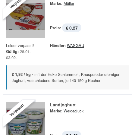
Verpasst!
Marke:
Müller
Preis:
€ 0,27
Leider verpasst!
Händler:
WASGAU
Gültig:
28.01. -
03.02.
€ 1,92 / kg -
mit der Ecke Schlemmer-, Knusperoder cremiger
Joghurt, verschiedene Sorten, je 140-150-g-Becher
Landjoghurt
Verpasst!
Marke:
Weideglück