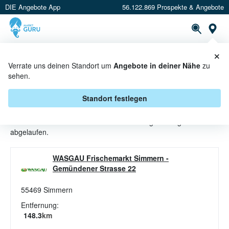
DIE Angebote App
56.122.869 Prospekte & Angebote
St
×
PROSPEKTE
ANGEBOTE
CASHBACK
Verrate uns deinen Standort um
Angebote in deiner Nähe
zu
sehen.
JOGHURT ANGEBOTE &
AKTIONEN BEI WASGAU
Standort festlegen
Beim Händler
WASGAU
sind aktuell alle Joghurt-Angebote
abgelaufen.
WASGAU Frischemarkt Simmern
-
Gemündener Strasse 22
55469
Simmern
Entfernung:
148.3
km