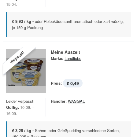
15.04.
€ 9,93 / kg -
oder Reibekäse sanft-aromatisch oder zart-würzig,
je 150-g-Packung
Meine Auszeit
Verpasst!
Marke:
Landliebe
Preis:
€ 0,49
Leider verpasst!
Händler:
WASGAU
Gültig:
10.09. -
16.09.
€ 3,26 / kg -
Sahne- oder Grießpudding verschiedene Sorten,
150-225-g-Packung