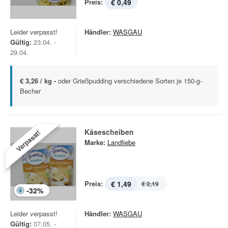
Preis:
€ 0,49
Leider verpasst!
Händler:
WASGAU
Gültig:
23.04. -
29.04.
€ 3,26 / kg -
oder Grießpudding verschiedene Sorten je 150-g-
Becher
Käsescheiben
Verpasst!
Marke:
Landliebe
Preis:
€ 1,49
€ 2,19
-
32
%
Leider verpasst!
Händler:
WASGAU
Gültig:
07.05. -