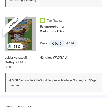
Verpasst!
Top Rabatt
Sahnepudding
Marke:
Landliebe
Preis:
€ 0,45
€ 0,99
-
55
%
Leider verpasst!
Händler:
WASGAU
Gültig:
28.01. -
03.02.
€ 3,00 / kg -
oder Grießpudding verschiedene Sorten, je 150-g-
Becher
HIGHLIGHTS