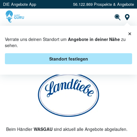
DIE Angebote App
56.122.869 Prospekte & Angebote
St
×
PROSPEKTE
ANGEBOTE
CASHBACK
Verrate uns deinen Standort um
Angebote in deiner Nähe
zu
sehen.
LANDLIEBE BEI WASGAU -
ANGEBOTE & AKTIONEN
Standort festlegen
Beim Händler
WASGAU
sind aktuell alle Angebote abgelaufen.