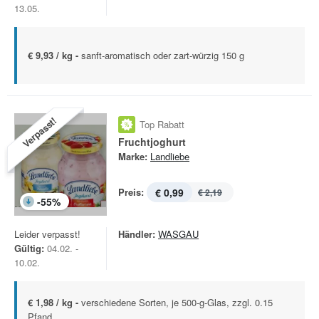
13.05.
€ 9,93 / kg -
sanft-aromatisch oder zart-würzig 150 g
Verpasst!
Top Rabatt
Fruchtjoghurt
Marke:
Landliebe
Preis:
€ 0,99
€ 2,19
-
55
%
Leider verpasst!
Händler:
WASGAU
Gültig:
04.02. -
10.02.
€ 1,98 / kg -
verschiedene Sorten, je 500-g-Glas, zzgl. 0.15
Pfand