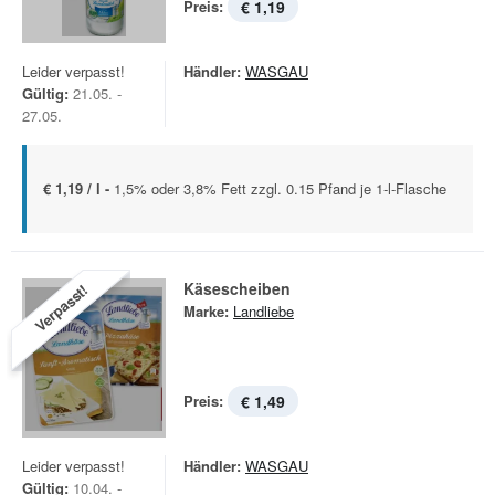
Preis:
€ 1,19
Leider verpasst!
Händler:
WASGAU
Gültig:
21.05. -
27.05.
€ 1,19 / l -
1,5% oder 3,8% Fett zzgl. 0.15 Pfand je 1-l-Flasche
Käsescheiben
Verpasst!
Marke:
Landliebe
Preis:
€ 1,49
Leider verpasst!
Händler:
WASGAU
Gültig:
10.04. -