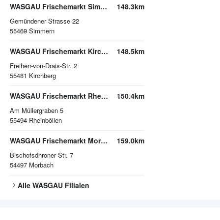
WASGAU Frischemarkt Simmern
148.3km
Gemündener Strasse 22
55469
Simmern
WASGAU Frischemarkt Kirchberg
148.5km
Freiherr-von-Drais-Str. 2
55481
Kirchberg
WASGAU Frischemarkt Rheinböllen
150.4km
Am Müllergraben 5
55494
Rheinböllen
WASGAU Frischemarkt Morbach
159.0km
Bischofsdhroner Str. 7
54497
Morbach
Alle
WASGAU
Filialen