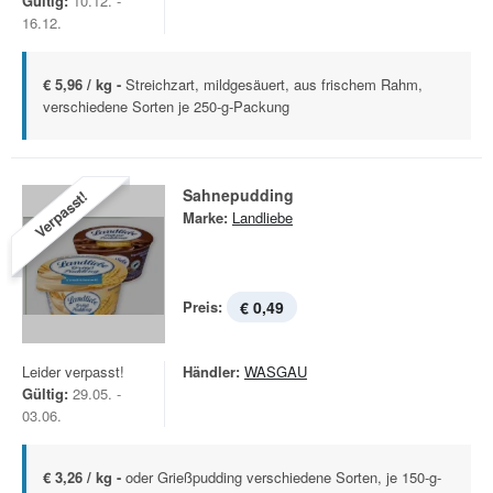
Gültig:
10.12. -
16.12.
€ 5,96 / kg -
Streichzart, mildgesäuert, aus frischem Rahm,
verschiedene Sorten je 250-g-Packung
Sahnepudding
Verpasst!
Marke:
Landliebe
Preis:
€ 0,49
Leider verpasst!
Händler:
WASGAU
Gültig:
29.05. -
03.06.
€ 3,26 / kg -
oder Grießpudding verschiedene Sorten, je 150-g-