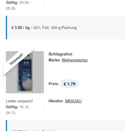
Gültig:
29.04. -
05.05.
€ 3,58 / kg -
32% Fett, 500-g-Packung
Schlagrahm
Verpasst!
Marke:
Weihenstephan
Preis:
€ 1,79
Leider verpasst!
Händler:
WASGAU
Gültig:
16.12. -
24.12.