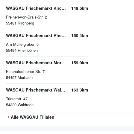
WASGAU Frischemarkt Kirchberg
148.5km
Freiherr-von-Drais-Str. 2
55481
Kirchberg
WASGAU Frischemarkt Rheinböllen
150.4km
Am Müllergraben 5
55494
Rheinböllen
WASGAU Frischemarkt Morbach
159.0km
Bischofsdhroner Str. 7
54497
Morbach
WASGAU Frischemarkt Waldrach
163.3km
Triererstr. 47
54320
Waldrach
Alle
WASGAU
Filialen