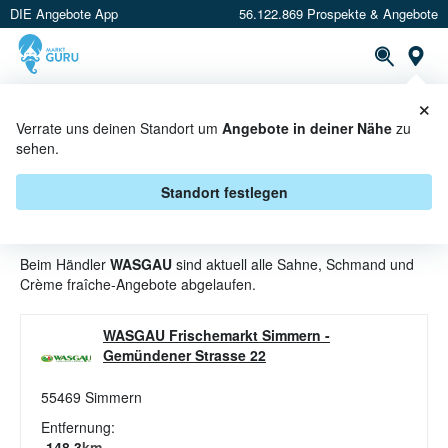
DIE Angebote App
56.122.869 Prospekte & Angebote
St
×
PROSPEKTE
ANGEBOTE
CASHBACK
Verrate uns deinen Standort um
Angebote in deiner Nähe
zu
sehen.
SAHNE, SCHMAND UND CRÈME
FRAÎCHE ANGEBOTE & AKTIONEN
Standort festlegen
BEI WASGAU
Beim Händler
WASGAU
sind aktuell alle Sahne, Schmand und
Crème fraîche-Angebote abgelaufen.
WASGAU Frischemarkt Simmern
-
Gemündener Strasse 22
55469
Simmern
Entfernung:
148.3
km