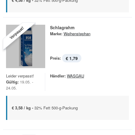
€ 4,58 / kg -
32% Fett 500-g-Packung
Schlagrahm
Verpasst!
Marke:
Weihenstephan
Preis:
€ 1,79
Leider verpasst!
Händler:
WASGAU
Gültig:
19.05. -
24.05.
€ 3,58 / kg -
32% Fett 500-g-Packung