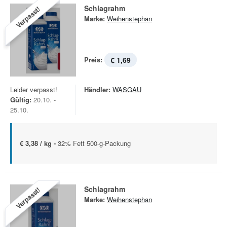
Schlagrahm
Verpasst!
Marke:
Weihenstephan
Preis:
€ 1,69
Leider verpasst!
Händler:
WASGAU
Gültig:
20.10. -
25.10.
€ 3,38 / kg -
32% Fett 500-g-Packung
Schlagrahm
Verpasst!
Marke:
Weihenstephan