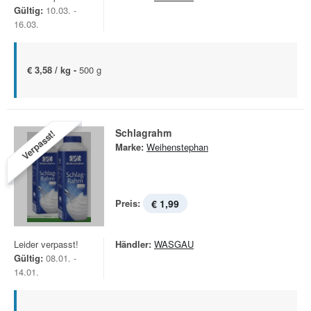
Gültig:
10.03. -
16.03.
€ 3,58 / kg -
500 g
Schlagrahm
Verpasst!
Marke:
Weihenstephan
Preis:
€ 1,99
Leider verpasst!
Händler:
WASGAU
Gültig:
08.01. -
14.01.