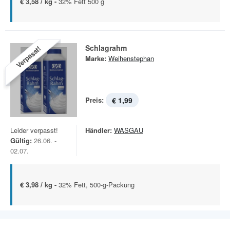
€ 3,58 / kg -
32% Fett 500 g
Schlagrahm
Verpasst!
Marke:
Weihenstephan
Preis:
€ 1,99
Leider verpasst!
Händler:
WASGAU
Gültig:
26.06. -
02.07.
€ 3,98 / kg -
32% Fett, 500-g-Packung