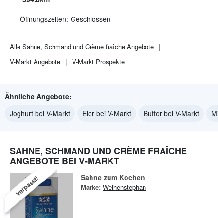
Öffnungszeiten:
Geschlossen
Alle
Sahne, Schmand und Crème fraîche
Angebote
V-Markt
Angebote
V-Markt
Prospekte
Ähnliche Angebote:
Joghurt bei V-Markt
Eier bei V-Markt
Butter bei V-Markt
Mi
SAHNE, SCHMAND UND CRÈME FRAÎCHE
ANGEBOTE BEI V-MARKT
Sahne zum Kochen
Verpasst!
Marke:
Weihenstephan