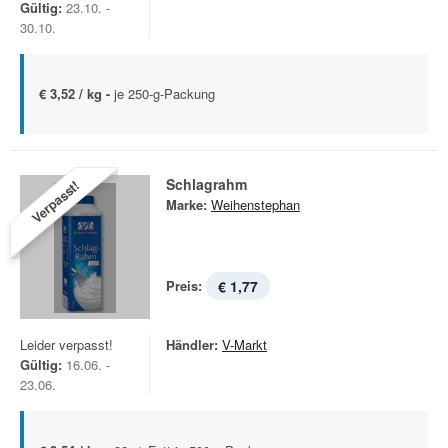
Gültig:
23.10. -
30.10.
€ 3,52 / kg -
je 250-g-Packung
Schlagrahm
Verpasst!
Marke:
Weihenstephan
Preis:
€ 1,77
Leider verpasst!
Händler:
V-Markt
Gültig:
16.06. -
23.06.