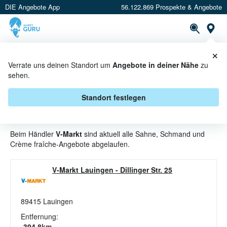
DIE Angebote App
56.122.869 Prospekte & Angebote
St
×
PROSPEKTE
ANGEBOTE
CASHBACK
Verrate uns deinen Standort um
Angebote in deiner Nähe
zu
sehen.
SAHNE, SCHMAND UND CRÈME
FRAÎCHE ANGEBOTE & AKTIONEN
Standort festlegen
BEI V-MARKT
Beim Händler
V-Markt
sind aktuell alle Sahne, Schmand und
Crème fraîche-Angebote abgelaufen.
V-Markt Lauingen
-
Dillinger Str. 25
89415
Lauingen
Entfernung:
394.8
km