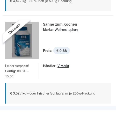
€ 3,54 / kg -
32 % Fett je 500-g-Packung
Sahne zum Kochen
Verpasst!
Marke:
Weihenstephan
Preis:
€ 0,88
Leider verpasst!
Händler:
V-Markt
Gültig:
08.04. -
15.04.
€ 3,52 / kg -
oder Frischer Schlagrahm je 250-g-Packung