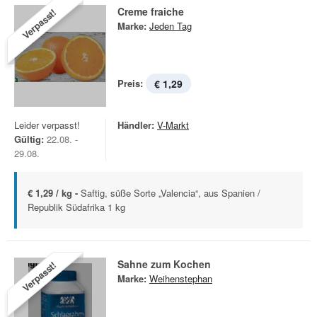
Creme fraiche
Verpasst!
Marke:
Jeden Tag
Preis:
€ 1,29
Leider verpasst!
Händler:
V-Markt
Gültig:
22.08. -
29.08.
€ 1,29 / kg -
Saftig, süße Sorte „Valencia“, aus Spanien /
Republik Südafrika 1 kg
Sahne zum Kochen
Verpasst!
Marke:
Weihenstephan