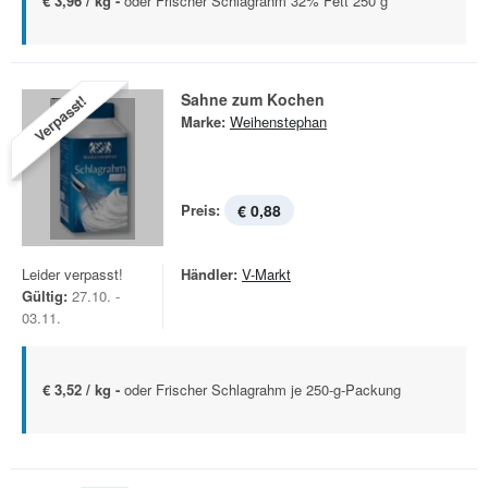
€ 3,96 / kg -
oder Frischer Schlagrahm 32% Fett 250 g
Sahne zum Kochen
Verpasst!
Marke:
Weihenstephan
Preis:
€ 0,88
Leider verpasst!
Händler:
V-Markt
Gültig:
27.10. -
03.11.
€ 3,52 / kg -
oder Frischer Schlagrahm je 250-g-Packung