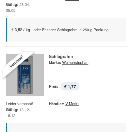
Gültig:
28.04. -
05.05.
€ 3,52 / kg -
oder Frischer Schlagrahm je 250-g-Packung
Schlagrahm
Verpasst!
Marke:
Weihenstephan
Preis:
€ 1,77
Leider verpasst!
Händler:
V-Markt
Gültig:
13.12. -
16.12.