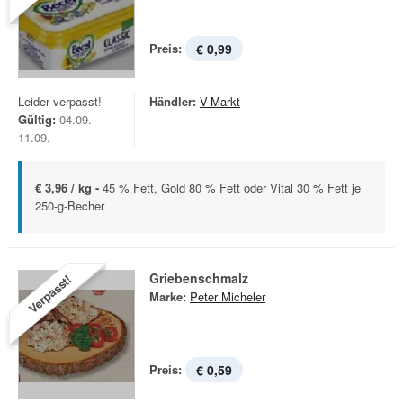
Preis:
€ 0,99
Leider verpasst!
Händler:
V-Markt
Gültig:
04.09. -
11.09.
€ 3,96 / kg -
45 % Fett, Gold 80 % Fett oder Vital 30 % Fett je
250-g-Becher
Griebenschmalz
Verpasst!
Marke:
Peter Micheler
Preis:
€ 0,59