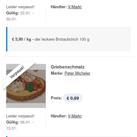
Leider verpasst!
Händler:
V-Markt
Gültig:
23.01. -
30.01.
€ 5,90 / kg -
der leckere Brotaufstrich 100 g
Griebenschmalz
Verpasst!
Marke:
Peter Micheler
Preis:
€ 0,69
Leider verpasst!
Händler:
V-Markt
Gültig:
06.01. -
13.01.