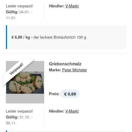
Leider verpasst!
Händler:
V-Markt
Gültig:
04.01. -
11.01.
€ 6,89 / kg -
der leckere Brotaufstrich 100 g
Griebenschmalz
Verpasst!
Marke:
Peter Micheler
Preis:
€ 0,69
Leider verpasst!
Händler:
V-Markt
Gültig:
31.10. -
30.11.