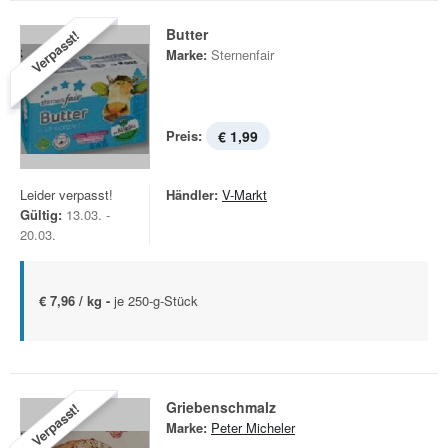
Butter
Verpasst!
Marke:
Sternenfair
Preis:
€ 1,99
Leider verpasst!
Händler:
V-Markt
Gültig:
13.03. -
20.03.
€ 7,96 / kg -
je 250-g-Stück
Griebenschmalz
Verpasst!
Marke:
Peter Micheler