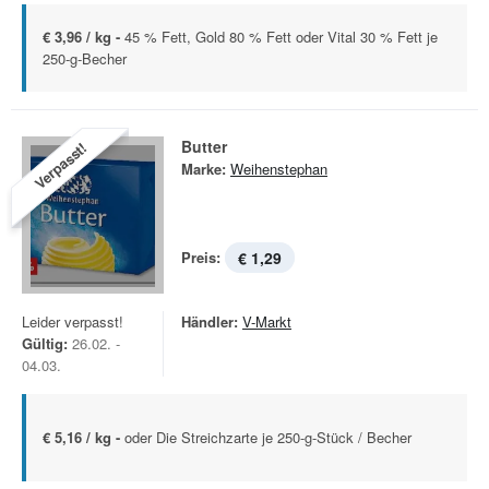
€ 3,96 / kg -
45 % Fett, Gold 80 % Fett oder Vital 30 % Fett je
250-g-Becher
Butter
Verpasst!
Marke:
Weihenstephan
Preis:
€ 1,29
Leider verpasst!
Händler:
V-Markt
Gültig:
26.02. -
04.03.
€ 5,16 / kg -
oder Die Streichzarte je 250-g-Stück / Becher