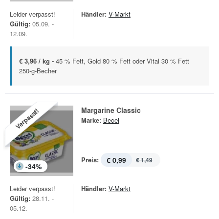
Leider verpasst!
Händler:
V-Markt
Gültig:
05.09. -
12.09.
€ 3,96 / kg -
45 % Fett, Gold 80 % Fett oder Vital 30 % Fett
250-g-Becher
Margarine Classic
Verpasst!
Marke:
Becel
Preis:
€ 0,99
€ 1,49
-
34
%
Leider verpasst!
Händler:
V-Markt
Gültig:
28.11. -
05.12.