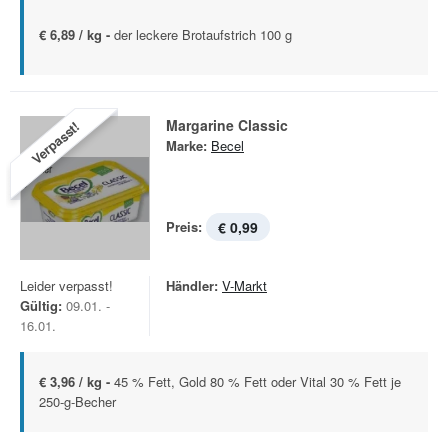
€ 6,89 / kg -
der leckere Brotaufstrich 100 g
Margarine Classic
Verpasst!
Marke:
Becel
Preis:
€ 0,99
Leider verpasst!
Händler:
V-Markt
Gültig:
09.01. -
16.01.
€ 3,96 / kg -
45 % Fett, Gold 80 % Fett oder Vital 30 % Fett je
250-g-Becher