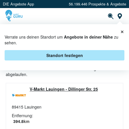
DIE Angebote App
56.199.446 Prospekte & Angebote
St
×
PROSPEKTE
ANGEBOTE
CASHBACK
Verrate uns deinen Standort um
Angebote in deiner Nähe
zu
sehen.
BUTTER ANGEBOTE & AKTIONEN
BEI V-MARKT
Standort festlegen
Beim Händler
V-Markt
sind aktuell alle Butter-Angebote
abgelaufen.
V-Markt Lauingen
-
Dillinger Str. 25
89415
Lauingen
Entfernung:
394.8
km