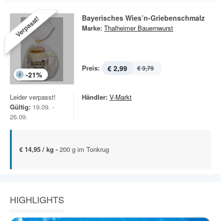
Bayerisches Wies’n-Griebenschmalz
Verpasst!
Marke:
Thalheimer Bauernwurst
Preis:
€ 2,99
€ 3,79
-
21
%
Leider verpasst!
Händler:
V-Markt
Gültig:
19.09. -
26.09.
€ 14,95 / kg -
200 g im Tonkrug
HIGHLIGHTS