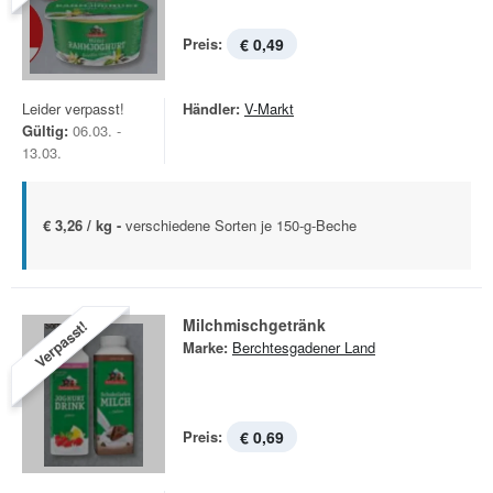
Preis:
€ 0,49
Leider verpasst!
Händler:
V-Markt
Gültig:
06.03. -
13.03.
€ 3,26 / kg -
verschiedene Sorten je 150-g-Beche
Milchmischgetränk
Verpasst!
Marke:
Berchtesgadener Land
Preis:
€ 0,69