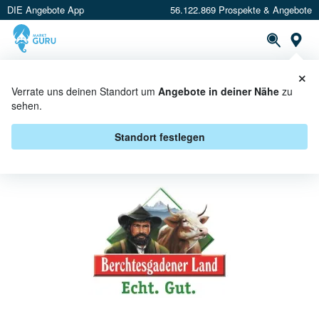
DIE Angebote App
56.122.869 Prospekte & Angebote
St
×
PROSPEKTE
ANGEBOTE
CASHBACK
Verrate uns deinen Standort um
Angebote in deiner Nähe
zu
sehen.
BERCHTESGADENER LAND BEI V-
MARKT - ANGEBOTE & AKTIONEN
Standort festlegen