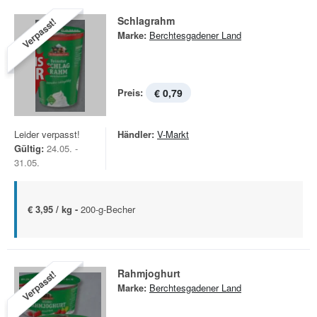
Schlagrahm
Verpasst!
Marke:
Berchtesgadener Land
Preis:
€ 0,79
Leider verpasst!
Händler:
V-Markt
Gültig:
24.05. -
31.05.
€ 3,95 / kg -
200-g-Becher
Rahmjoghurt
Verpasst!
Marke:
Berchtesgadener Land