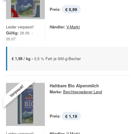
Preis:
€ 0,99
Leider verpasst!
Händler:
V-Markt
Gültig:
28.06. -
05.07.
€ 1,98 / kg -
3,5 % Fett je 500-g-Becher
Haltbare Bio Alpenmilch
Verpasst!
Marke:
Berchtesgadener Land
Preis:
€ 1,19
Leider verpasst!
Händler:
V-Markt