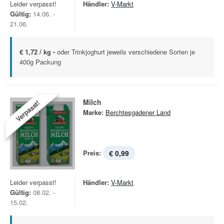
Leider verpasst!
Händler:
V-Markt
Gültig:
14.06. -
21.06.
€ 1,72 / kg -
oder Trinkjoghurt jeweils verschiedene Sorten je
400g Packung
Milch
Verpasst!
Marke:
Berchtesgadener Land
Preis:
€ 0,99
Leider verpasst!
Händler:
V-Markt
Gültig:
08.02. -
15.02.