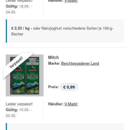
Leider verpasst!
Händler:
V-Markt
Gültig:
18.05. -
24.05.
€ 2,33 / kg -
oder Naturjoghurt verschiedene Sorten je 150-g-
Becher
Milch
Verpasst!
Marke:
Berchtesgadener Land
Preis:
€ 0,99
Leider verpasst!
Händler:
V-Markt
Gültig:
15.05. -
22.05.