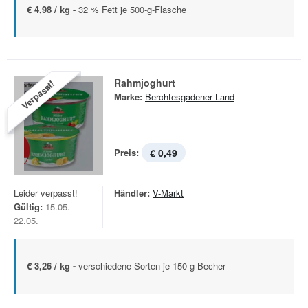
€ 4,98 / kg -
32 % Fett je 500-g-Flasche
Rahmjoghurt
Verpasst!
Marke:
Berchtesgadener Land
Preis:
€ 0,49
Leider verpasst!
Händler:
V-Markt
Gültig:
15.05. -
22.05.
€ 3,26 / kg -
verschiedene Sorten je 150-g-Becher