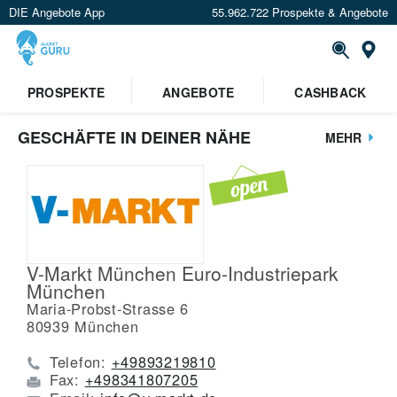
DIE Angebote App
55.962.722 Prospekte & Angebote
St
PROSPEKTE
ANGEBOTE
CASHBACK
GESCHÄFTE IN DEINER NÄHE
MEHR
V-Markt München Euro-Industriepark
München
Maria-Probst-Strasse 6
80939
München
Telefon:
+49893219810
Fax:
+498341807205