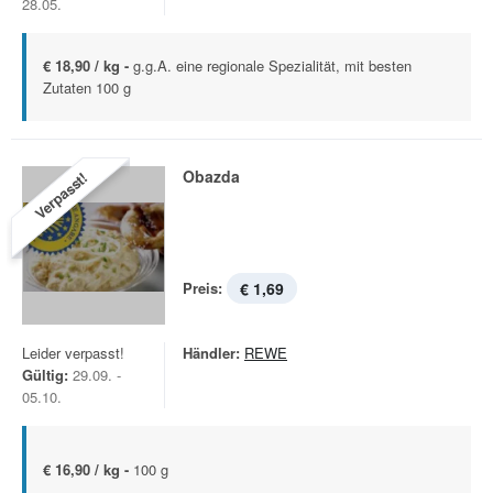
28.05.
€ 18,90 / kg -
g.g.A. eine regionale Spezialität, mit besten
Zutaten 100 g
Obazda
Verpasst!
Preis:
€ 1,69
Leider verpasst!
Händler:
REWE
Gültig:
29.09. -
05.10.
€ 16,90 / kg -
100 g