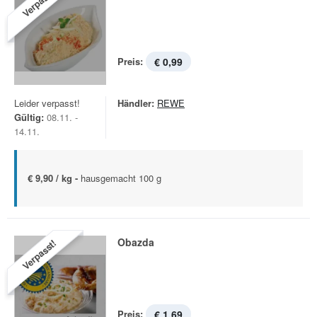
Verpasst!
Preis:
€ 0,99
Leider verpasst!
Händler:
REWE
Gültig:
08.11. -
14.11.
€ 9,90 / kg -
hausgemacht 100 g
Obazda
Verpasst!
Preis:
€ 1,69