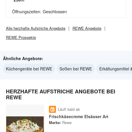
Öffnungszeiten:
Geschlossen
Alle
herzhafte Aufstriche
Angebote
REWE
Angebote
REWE
Prospekte
Ähnliche Angebote:
Küchengeräte bei REWE
Soßen bei REWE
Erkältungsmittel
HERZHAFTE AUFSTRICHE ANGEBOTE BEI
REWE
Läuft bald ab
Frischkäsecreme Elsässer Art
Marke:
Rewe