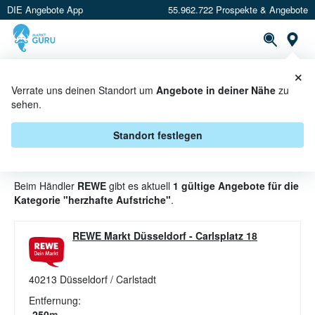
DIE Angebote App
55.962.722 Prospekte & Angebote
St
×
PROSPEKTE
ANGEBOTE
CASHBACK
Verrate uns deinen Standort um
Angebote in deiner Nähe
zu
sehen.
HERZHAFTE AUFSTRICHE
ANGEBOTE & AKTIONEN BEI
Standort festlegen
REWE
Beim Händler
REWE
gibt es aktuell
1 gültige Angebote für die
Kategorie "herzhafte Aufstriche"
.
REWE Markt Düsseldorf
-
Carlsplatz 18
40213
Düsseldorf / Carlstadt
Entfernung:
250
m