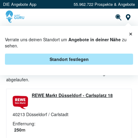
DIE Angebote App
55.962.722 Prospekte & Angebote
St
×
PROSPEKTE
ANGEBOTE
CASHBACK
Verrate uns deinen Standort um
Angebote in deiner Nähe
zu
sehen.
TOMATEN ANGEBOTE &
AKTIONEN BEI REWE
Standort festlegen
Beim Händler
REWE
sind aktuell alle Tomaten-Angebote
abgelaufen.
REWE Markt Düsseldorf
-
Carlsplatz 18
40213
Düsseldorf / Carlstadt
Entfernung:
250
m