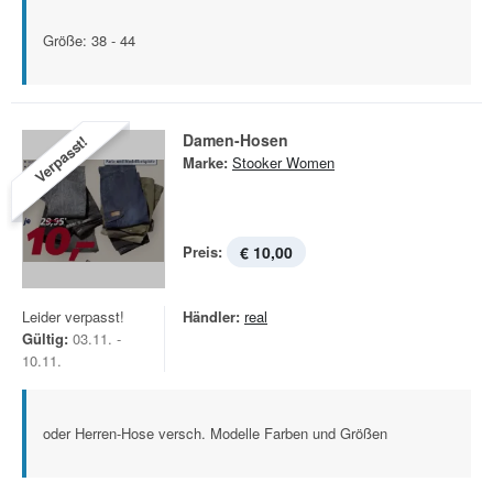
Größe: 38 - 44
Damen-Hosen
Verpasst!
Marke:
Stooker Women
Preis:
€ 10,00
Leider verpasst!
Händler:
real
Gültig:
03.11. -
10.11.
oder Herren-Hose versch. Modelle Farben und Größen