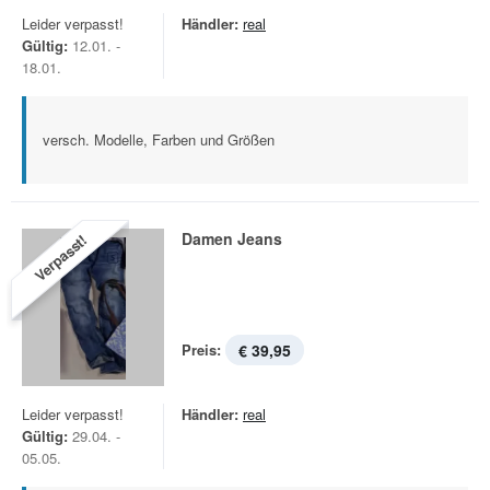
Leider verpasst!
Händler:
real
Gültig:
12.01. -
18.01.
versch. Modelle, Farben und Größen
Damen Jeans
Verpasst!
Preis:
€ 39,95
Leider verpasst!
Händler:
real
Gültig:
29.04. -
05.05.