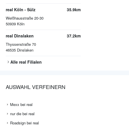
47475
Kamp-Lintfort
real Wuppertal - Langerfeld
34.9km
Dieselstraße 20
42389
Wuppertal
real Köln - Sülz
35.9km
Weißhausstraße 20-30
50939
Köln
real Dinslaken
37.2km
Thyssenstraße 70
46535
Dinslaken
Alle
real
Filialen
AUSWAHL VERFEINERN