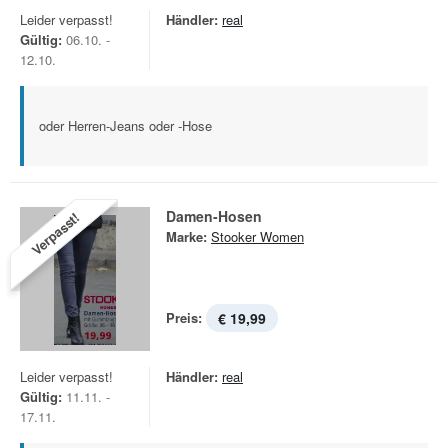
Leider verpasst!
Händler:
real
Gültig:
06.10. -
12.10.
oder Herren-Jeans oder -Hose
Damen-Hosen
Verpasst!
Marke:
Stooker Women
Preis:
€ 19,99
Leider verpasst!
Händler:
real
Gültig:
11.11. -
17.11.