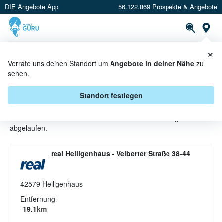
DIE Angebote App
56.122.869 Prospekte & Angebote
St
×
PROSPEKTE
ANGEBOTE
CASHBACK
Verrate uns deinen Standort um
Angebote in deiner Nähe
zu
sehen.
DAMEN HOSEN ANGEBOTE &
AKTIONEN BEI REAL
Standort festlegen
Beim Händler
real
sind aktuell alle Damen Hosen-Angebote
abgelaufen.
real Heiligenhaus
-
Velberter Straße 38-44
42579
Heiligenhaus
Entfernung:
19.1
km