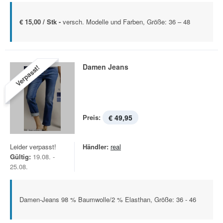
€ 15,00 / Stk -
versch. Modelle und Farben, Größe: 36 – 48
Damen Jeans
Verpasst!
Preis:
€ 49,95
Leider verpasst!
Händler:
real
Gültig:
19.08. -
25.08.
Damen-Jeans 98 % Baumwolle/2 % Elasthan, Größe: 36 - 46