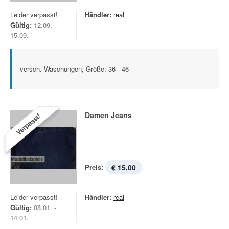
Leider verpasst!
Händler:
real
Gültig:
12.09. -
15.09.
versch. Waschungen, Größe: 36 - 46
Damen Jeans
Verpasst!
Preis:
€ 15,00
Leider verpasst!
Händler:
real
Gültig:
08.01. -
14.01.