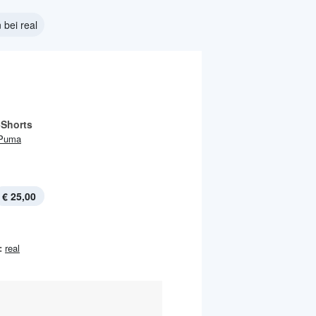
bei real
-Shorts
Puma
€ 25,00
:
real