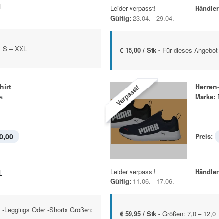
l
Leider verpasst!
Händler
Gültig:
23.04. - 29.04.
: S – XXL
€ 15,00 / Stk -
Für dieses Angebot 
hirt
Herren
Verpasst!
a
Marke:
0,00
Preis:
Leider verpasst!
Händler
l
Gültig:
11.06. - 17.06.
, -Leggings Oder -Shorts Größen:
€ 59,95 / Stk -
Größen: 7,0 – 12,0