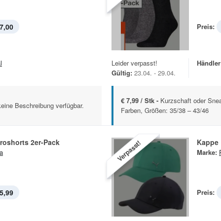
7,00
Preis:
l
Leider verpasst!
Händler
Gültig:
23.04. - 29.04.
€ 7,99 / Stk -
Kurzschaft oder Sne
keine Beschreibung verfügbar.
Farben, Größen: 35/38 – 43/46
roshorts 2er-Pack
Kappe
Verpasst!
a
Marke:
5,99
Preis: