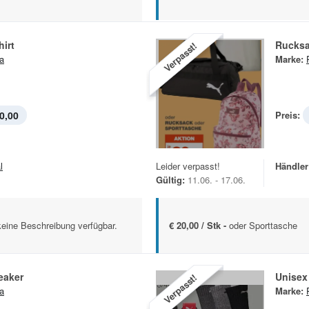
hirt
Rucks
Verpasst!
a
Marke:
0,00
Preis:
l
Leider verpasst!
Händler
Gültig:
11.06. - 17.06.
keine Beschreibung verfügbar.
€ 20,00 / Stk -
oder Sporttasche
eaker
Unisex
Verpasst!
a
Marke: