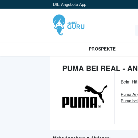
DIE Angebote App
PROSPEKTE
PUMA BEI REAL - A
Beim Hä
Puma
An
Puma bei