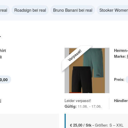
real
Roadsign bei real
Bruno Banani bei real
Stooker Women 
L
hirt
Herren
Verpasst!
a
Marke:
0,00
Preis:
l
Leider verpasst!
Händler
Gültig:
11.06. - 17.06.
€ 25,00 / Stk -
Größen: S – XXL