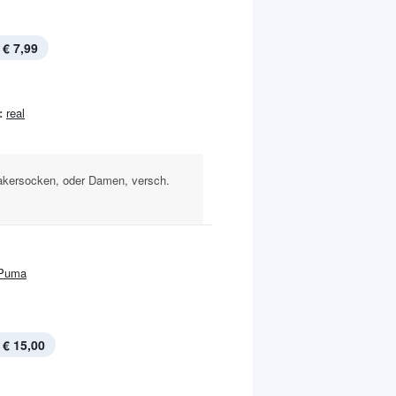
€ 7,99
:
real
akersocken, oder Damen, versch.
Puma
€ 15,00