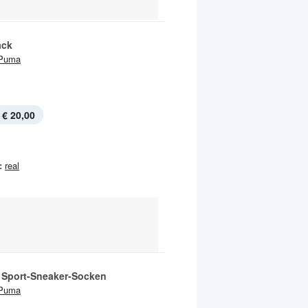
ack
Puma
€ 20,00
:
real
 Sport-Sneaker-Socken
Puma