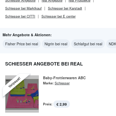
Schiesser
Angebote
real
Angebote
real
Prospekte
Schiesser bei Marktkauf
Schiesser bei Karstadt
Schiesser bei CITTI
Schiesser bei E center
Mehr Angebote & Aktionen:
Fisher Price bei real
Nigrin bei real
Schlafgut bei real
NDK 
SCHIESSER ANGEBOTE BEI REAL
Baby-Frottierwaren ABC
Verpasst!
Marke:
Schiesser
Preis:
€ 2,99