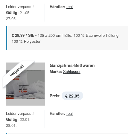
Leider verpasst!
Händler:
real
Gültig:
21.05. -
27.05.
€ 29,99 / Stk -
135 x 200 cm Hülle: 100 % Baumwolle Füllung:
100 % Polyester
Ganzjahres-Bettwaren
Verpasst!
Marke:
Schiesser
Preis:
€ 22,95
Leider verpasst!
Händler:
real
Gültig:
22.01. -
28.01.