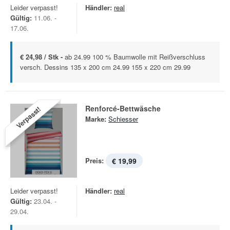
Leider verpasst!
Händler:
real
Gültig:
11.06. -
17.06.
€ 24,98 / Stk -
ab 24.99 100 % Baumwolle mit Reißverschluss
versch. Dessins 135 x 200 cm 24.99 155 x 220 cm 29.99
Renforcé-Bettwäsche
Verpasst!
Marke:
Schiesser
Preis:
€ 19,99
Leider verpasst!
Händler:
real
Gültig:
23.04. -
29.04.