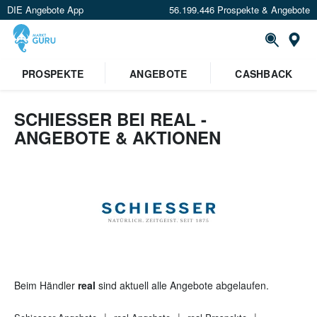
DIE Angebote App
56.199.446 Prospekte & Angebote
St
×
PROSPEKTE
ANGEBOTE
CASHBACK
Verrate uns deinen Standort um
Angebote in deiner Nähe
zu
sehen.
SCHIESSER BEI REAL -
ANGEBOTE & AKTIONEN
Standort festlegen
Beim Händler
real
sind aktuell alle Angebote abgelaufen.