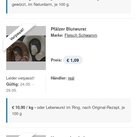
gewürzt, im Naturdarm, je 100 g.
Pfälzer Blutwurst
Verpasst!
Marke:
Fleisch Schwamm
Preis:
€ 1,09
Leider verpasst!
Händler:
real
Gültig:
24.05. -
29.05.
€ 10,90 / kg -
oder Leberwurst im Ring, nach Original-Rezept, je
100 g