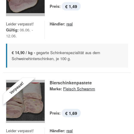
Preis:
€ 1,49
Leider verpasst!
Händler:
real
Gültig:
06.06. -
12.06.
€ 14,90 / kg -
gegarte Schinkenspezialität aus dem
Schweinehinterschinken, je 100 g.
Bierschinkenpastete
Verpasst!
Marke:
Fleisch Schwamm
Preis:
€ 1,69
Leider verpasst!
Händler:
real