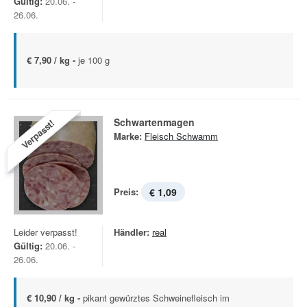
Gültig:
20.06. -
26.06.
€ 7,90 / kg -
je 100 g
Schwartenmagen
Verpasst!
Marke:
Fleisch Schwamm
Preis:
€ 1,09
Leider verpasst!
Händler:
real
Gültig:
20.06. -
26.06.
€ 10,90 / kg -
pikant gewürztes Schweinefleisch im