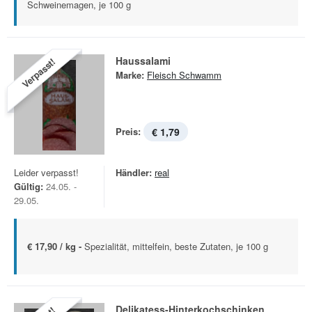
Schweinemagen, je 100 g
Haussalami
Verpasst!
Marke:
Fleisch Schwamm
Preis:
€ 1,79
Leider verpasst!
Händler:
real
Gültig:
24.05. -
29.05.
€ 17,90 / kg -
Spezialität, mittelfein, beste Zutaten, je 100 g
Delikatess-Hinterkochschinken