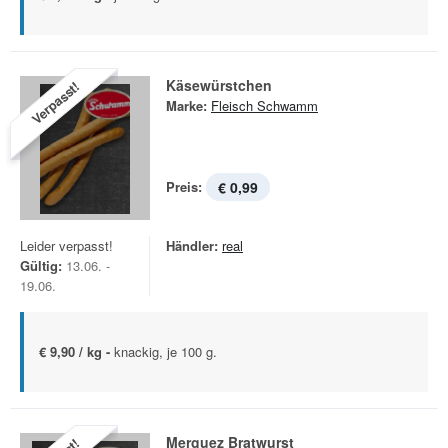
Käsewürstchen
Verpasst!
Marke:
Fleisch Schwamm
Preis:
€ 0,99
Leider verpasst!
Händler:
real
Gültig:
13.06. -
19.06.
€ 9,90 / kg -
knackig, je 100 g.
Merguez Bratwurst