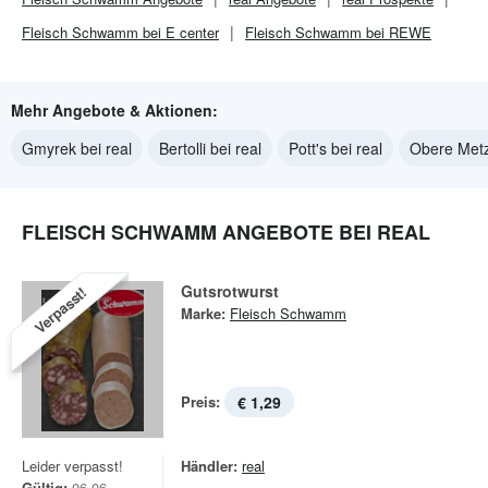
Fleisch Schwamm bei E center
Fleisch Schwamm bei REWE
Mehr Angebote & Aktionen:
Gmyrek bei real
Bertolli bei real
Pott's bei real
Obere Metz
FLEISCH SCHWAMM ANGEBOTE BEI REAL
Gutsrotwurst
Verpasst!
Marke:
Fleisch Schwamm
Preis:
€ 1,29
Leider verpasst!
Händler:
real
Gültig:
06.06. -