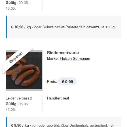
Gültig:
09.05. -
15.05.
€ 16,90 / kg -
oder Schweinefilet-Pastete fein gewürzt, je 100 g
Rindermettwurst
Verpasst!
Marke:
Fleisch Schwamm
Preis:
€ 0,99
Leider verpasst!
Händler:
real
Gültig:
06.06. -
12.06.
€ 9,90 / kg -
roh oder gebrüht, über Buchenholz geräuchert, fein