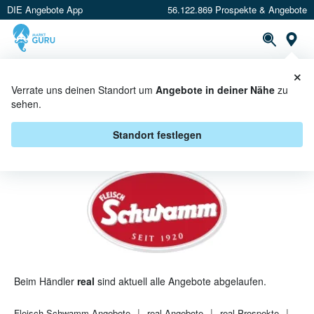
DIE Angebote App
56.122.869 Prospekte & Angebote
St
×
PROSPEKTE
ANGEBOTE
CASHBACK
Verrate uns deinen Standort um
Angebote in deiner Nähe
zu
sehen.
FLEISCH SCHWAMM BEI REAL -
ANGEBOTE & AKTIONEN
Standort festlegen
Beim Händler
real
sind aktuell alle Angebote abgelaufen.
Fleisch Schwamm
Angebote
real
Angebote
real
Prospekte