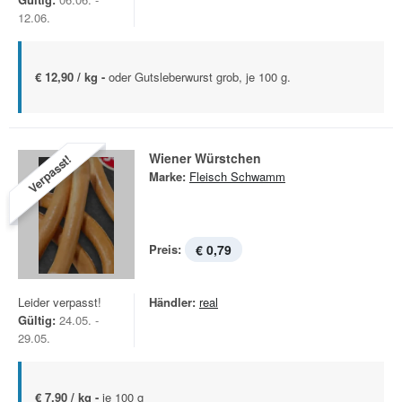
12.06.
€ 12,90 / kg -
oder Gutsleberwurst grob, je 100 g.
Wiener Würstchen
Verpasst!
Marke:
Fleisch Schwamm
Preis:
€ 0,79
Leider verpasst!
Händler:
real
Gültig:
24.05. -
29.05.
€ 7,90 / kg -
je 100 g