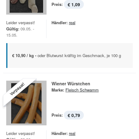
Preis:
€ 1,09
Leider verpasst!
Händler:
real
Gültig:
09.05. -
15.05.
€ 10,90 / kg -
oder Blutwurst kräftig im Geschmack, je 100 g
Wiener Würstchen
Verpasst!
Marke:
Fleisch Schwamm
Preis:
€ 0,79
Leider verpasst!
Händler:
real