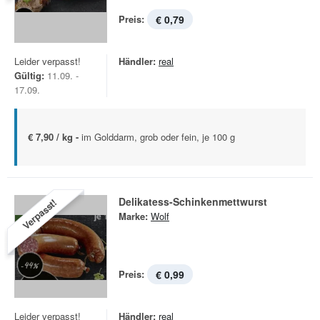
Preis:
€ 0,79
Leider verpasst!
Händler:
real
Gültig:
11.09. -
17.09.
€ 7,90 / kg -
im Golddarm, grob oder fein, je 100 g
Delikatess-Schinkenmettwurst
Verpasst!
Marke:
Wolf
Preis:
€ 0,99
Leider verpasst!
Händler:
real