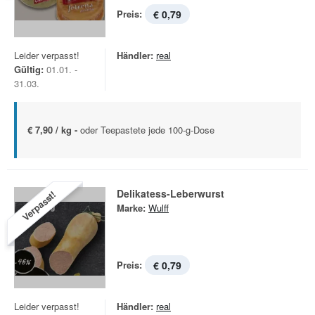
Preis:
€ 0,79
Leider verpasst!
Händler:
real
Gültig:
01.01. -
31.03.
€ 7,90 / kg -
oder Teepastete jede 100-g-Dose
Delikatess-Leberwurst
Verpasst!
Marke:
Wulff
Preis:
€ 0,79
Leider verpasst!
Händler:
real