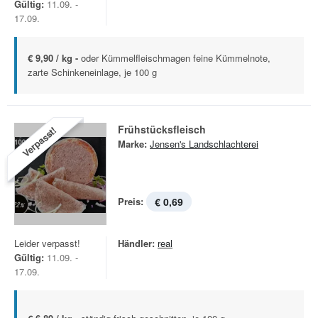
Gültig:
11.09. -
17.09.
€ 9,90 / kg -
oder Kümmelfleischmagen feine Kümmelnote,
zarte Schinkeneinlage, je 100 g
Frühstücksfleisch
Verpasst!
Marke:
Jensen's Landschlachterei
Preis:
€ 0,69
Leider verpasst!
Händler:
real
Gültig:
11.09. -
17.09.