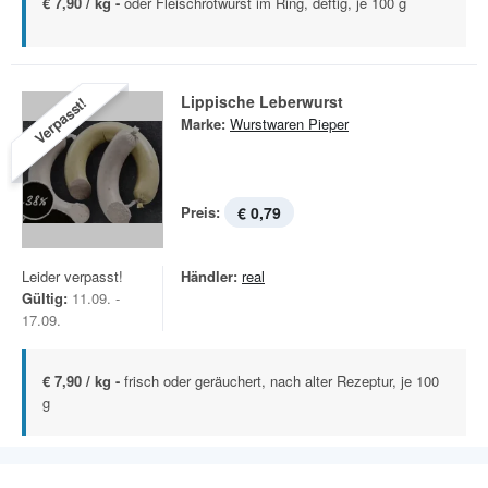
€ 7,90 / kg -
oder Fleischrotwurst im Ring, deftig, je 100 g
Lippische Leberwurst
Verpasst!
Marke:
Wurstwaren Pieper
Preis:
€ 0,79
Leider verpasst!
Händler:
real
Gültig:
11.09. -
17.09.
€ 7,90 / kg -
frisch oder geräuchert, nach alter Rezeptur, je 100
g