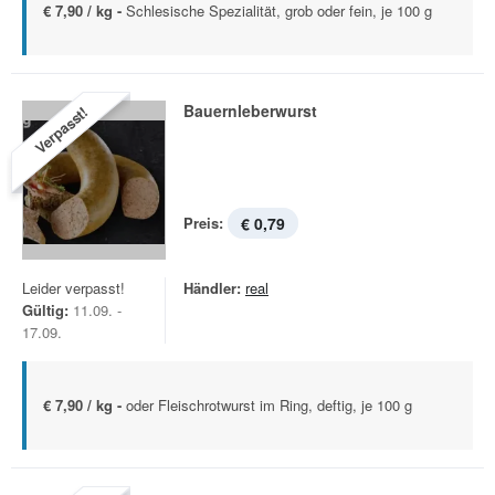
€ 7,90 / kg -
Schlesische Spezialität, grob oder fein, je 100 g
Bauernleberwurst
Verpasst!
Preis:
€ 0,79
Leider verpasst!
Händler:
real
Gültig:
11.09. -
17.09.
€ 7,90 / kg -
oder Fleischrotwurst im Ring, deftig, je 100 g