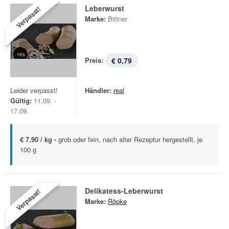
Leberwurst
Verpasst!
Marke:
Bittner
Preis:
€ 0,79
Leider verpasst!
Händler:
real
Gültig:
11.09. -
17.09.
€ 7,90 / kg -
grob oder fein, nach alter Rezeptur hergestellt, je
100 g
Delikatess-Leberwurst
Verpasst!
Marke:
Röpke