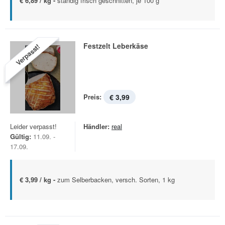
€ 6,89 / kg -
ständig frisch geschnitten, je 100 g
Festzelt Leberkäse
Verpasst!
Preis:
€ 3,99
Leider verpasst!
Händler:
real
Gültig:
11.09. -
17.09.
€ 3,99 / kg -
zum Selberbacken, versch. Sorten, 1 kg