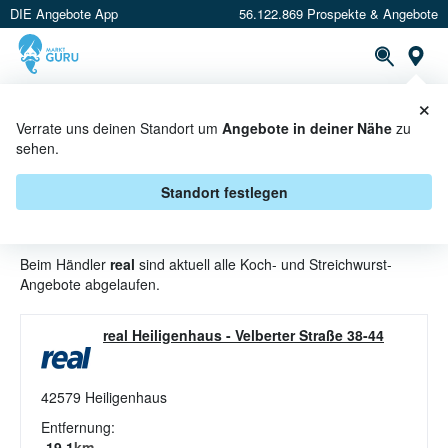
DIE Angebote App
56.122.869 Prospekte & Angebote
St
×
PROSPEKTE
ANGEBOTE
CASHBACK
Verrate uns deinen Standort um
Angebote in deiner Nähe
zu
sehen.
KOCH- UND STREICHWURST
ANGEBOTE & AKTIONEN BEI
Standort festlegen
REAL
Beim Händler
real
sind aktuell alle Koch- und Streichwurst-
Angebote abgelaufen.
real Heiligenhaus
-
Velberter Straße 38-44
42579
Heiligenhaus
Entfernung:
19.1
km