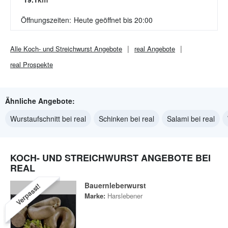
Öffnungszeiten:
Heute geöffnet bis 20:00
Alle
Koch- und Streichwurst
Angebote
real
Angebote
real
Prospekte
Ähnliche Angebote:
Wurstaufschnitt bei real
Schinken bei real
Salami bei real
KOCH- UND STREICHWURST ANGEBOTE BEI
REAL
Bauernleberwurst
Verpasst!
Marke:
Harslebener