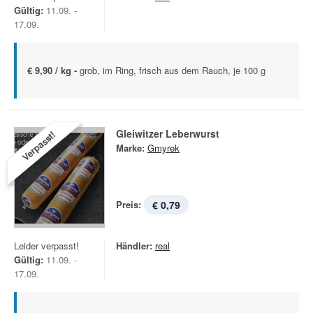
Gültig:
11.09. -
17.09.
€ 9,90 / kg -
grob, im Ring, frisch aus dem Rauch, je 100 g
Gleiwitzer Leberwurst
Verpasst!
Marke:
Gmyrek
Preis:
€ 0,79
Leider verpasst!
Händler:
real
Gültig:
11.09. -
17.09.