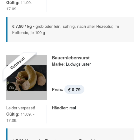
Gültig:
11.09. -
17.09.
€ 7,90 / kg -
grob oder fein, sahnig, nach alter Rezeptur, im
Fettende, je 100 g
Bauernleberwurst
Verpasst!
Marke:
Ludwigsluster
Preis:
€ 0,79
Leider verpasst!
Händler:
real
Gültig:
11.09. -
17.09.