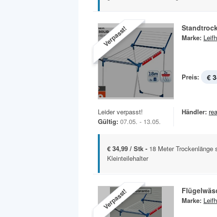
Standtroc
Verpasst!
Marke:
Leifh
Preis:
€ 3
Leider verpasst!
Händler:
rea
Gültig:
07.05. - 13.05.
€ 34,99 / Stk -
18 Meter Trockenlänge st
Kleinteilehalter
Flügelwäs
Verpasst!
Marke:
Leifh