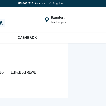
55.962.722 Prospekte & Angebote
Standort
festlegen
CASHBACK
tren
Leifheit bei REWE