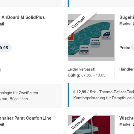
 AirBoard M SolidPlus
Bügelt
Verpasst!
eit
Marke:
9,95
Preis:
Leider verpasst!
Händler
l
Gültig:
07.05. - 13.05.
€ 12,99 / Stk -
Thermo-Reflect-Tec
ologie für ZweiSeiten-
Komfortpolsterung für Dampfbügelei
8 cm, Bügelfläch...
halter Parat ComfortLine
Wischt
Verpasst!
eit
Marke: