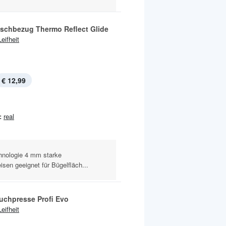
ischbezug Thermo Reflect Glide
Leifheit
€ 12,99
:
real
hnologie 4 mm starke
sen geeignet für Bügelfläch...
uchpresse Profi Evo
Leifheit