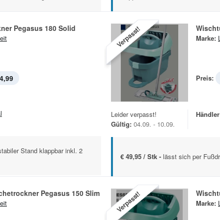
kner Pegasus 180 Solid
Wischt
Verpasst!
eit
Marke:
4,99
Preis:
l
Leider verpasst!
Händler
Gültig:
04.09. - 10.09.
abiler Stand klappbar inkl. 2
€ 49,95 / Stk -
lässt sich per Fußd
chetrockner Pegasus 150 Slim
Wischt
Verpasst!
eit
Marke: