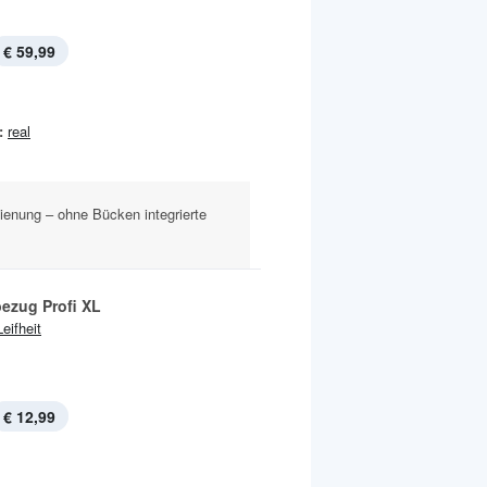
€ 59,99
:
real
ienung – ohne Bücken integrierte
ezug Profi XL
Leifheit
€ 12,99