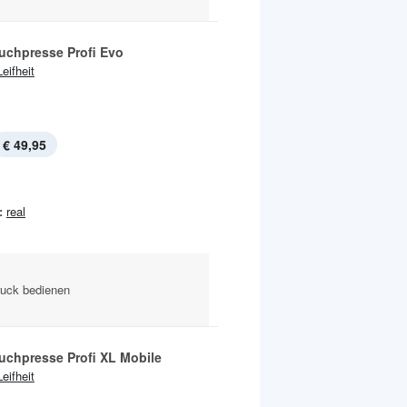
uchpresse Profi Evo
Leifheit
€ 49,95
:
real
ruck bedienen
uchpresse Profi XL Mobile
Leifheit