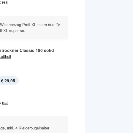
:
real
 Wischbezug Profi XL micro duo für
i XL super so...
trockner Classic 180 solid
Leifheit
€ 29,95
:
real
e, inkl. 4 Kleiderbügelhalter