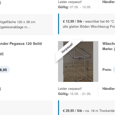
Leider verpasst!
Händler
l
Gültig:
07.05. - 13.05.
€ 12,99 / Stk -
waschbar bei 60 °C
ügelfläche 120 x 38 cm
alle glatten Böden Wischbezug Prof
ügeleisenablage m...
nder Pegasus 120 Solid
Wäsche
Verpasst!
Marke:
eit
8,95
Preis:
l
Leider verpasst!
Händler
Gültig:
15.05. - 21.05.
€ 29,95 / Stk -
ca. 18 m Trockenläng