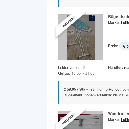
Bügeltisch
Verpasst!
Marke:
Leifh
Preis:
€ 5
Leider verpasst!
Händler:
rea
Gültig:
15.05. - 21.05.
€ 59,95 / Stk -
mit Thermo-ReflectTechn
Bügeleffekt, höhenverstellbar bis ca. 9
Wandrollen
Verpasst!
Marke:
Leifh