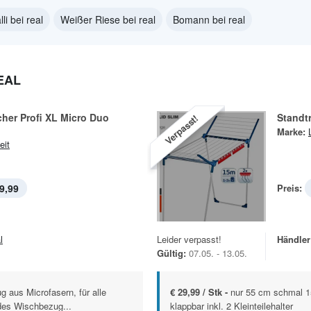
lli bei real
Weißer Riese bei real
Bomann bei real
EAL
her Profi XL Micro Duo
Standt
Verpasst!
Marke:
eit
9,99
Preis:
l
Leider verpasst!
Händler
Gültig:
07.05. - 13.05.
 aus Microfasern, für alle
€ 29,99 / Stk -
nur 55 cm schmal 1
des Wischbezug...
klappbar inkl. 2 Kleinteilehalter