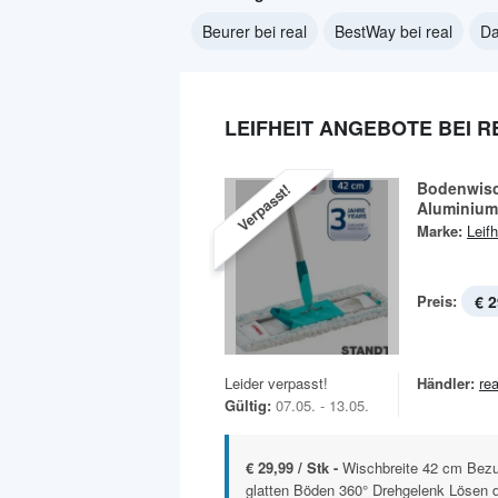
Beurer bei real
BestWay bei real
Da
LEIFHEIT ANGEBOTE BEI R
Bodenwisc
Verpasst!
Aluminium
Marke:
Leifh
Preis:
€ 2
Leider verpasst!
Händler:
rea
Gültig:
07.05. - 13.05.
€ 29,99 / Stk -
Wischbreite 42 cm Bezug
glatten Böden 360° Drehgelenk Lösen 