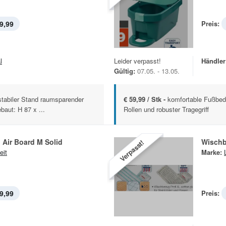
9,99
Preis:
l
Leider verpasst!
Händler
Gültig:
07.05. - 13.05.
stabiler Stand raumsparender
€ 59,99 / Stk -
komfortable Fußbed
aut: H 87 x ...
Rollen und robuster Tragegriff
 Air Board M Solid
Wischb
Verpasst!
eit
Marke:
9,99
Preis: