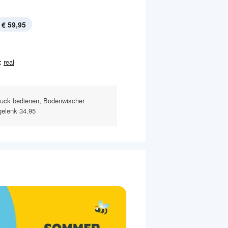
€ 59,95
:
real
druck bedienen, Bodenwischer
gelenk 34.95