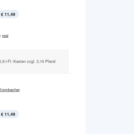
€ 11,49
:
real
0,5-l-Fl.-Kasten zzgl. 3,10 Pfand
Krombacher
€ 11,49