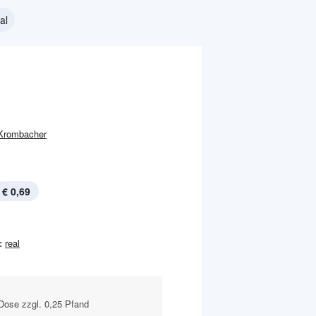
al
Krombacher
€ 0,69
:
real
-Dose zzgl. 0,25 Pfand