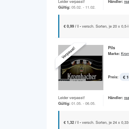
Leider verpasst!
Händler:
rea
Gültig:
05.02. - 11.02.
€ 0,99 / l -
versch. Sorten, je 20 x 0,5-
Pils
Verpasst!
Marke:
Krom
Preis:
€ 1
Leider verpasst!
Händler:
rea
Gültig:
01.05. - 06.05.
€ 1,32 / l -
versch. Sorten, je 24 x 0,33