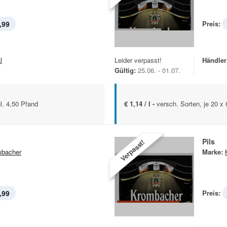
,99
Preis:
l
Leider verpasst!
Händler
Gültig:
25.06. - 01.07.
gl. 4,50 Pfand
€ 1,14 / l -
versch. Sorten, je 20 x 
Pils
Verpasst!
bacher
Marke:
,99
Preis: