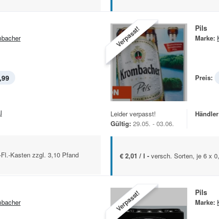
Pils
Verpasst!
bacher
Marke:
,99
Preis:
l
Leider verpasst!
Händler
Gültig:
29.05. - 03.06.
l-Fl.-Kasten zzgl. 3,10 Pfand
€ 2,01 / l -
versch. Sorten, je 6 x 0
Pils
Verpasst!
bacher
Marke: