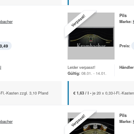
Pils
Verpasst!
bacher
Marke:
0,49
Preis:
l
Leider verpasst!
Händler
Gültig:
08.01. - 14.01.
l-Fl.-Kasten zzgl. 3,10 Pfand
€ 1,63 / l -
je 20 x 0,33-l-Fl.-Kaste
Pils
Verpasst!
bacher
Marke: