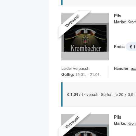
Pils
Verpasst!
Marke:
Krom
Preis:
€ 1
Leider verpasst!
Händler:
rea
Gültig:
15.01. - 21.01.
€ 1,04 / l -
versch. Sorten, je 20 x 0,5-
Pils
Verpasst!
Marke:
Krom