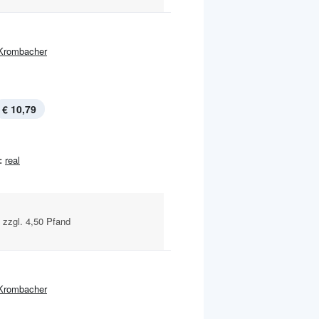
Krombacher
€ 10,79
:
real
n zzgl. 4,50 Pfand
Krombacher