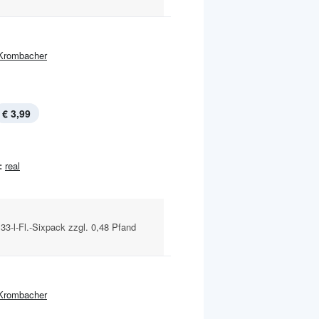
Krombacher
€ 3,99
:
real
,33-l-Fl.-Sixpack zzgl. 0,48 Pfand
Krombacher