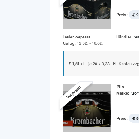
Preis:
€ 9
Leider verpasst!
Händler:
rea
Gültig:
12.02. - 18.02.
€ 1,51 / l -
je 20 x 0,33-l-Fl.-Kasten zz
Pils
Verpasst!
Marke:
Krom
Preis:
€ 9