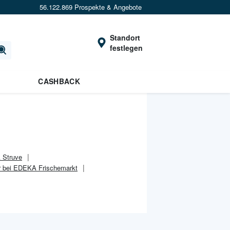
56.122.869 Prospekte & Angebote
Standort
festlegen
CASHBACK
 Struve
 bei EDEKA Frischemarkt