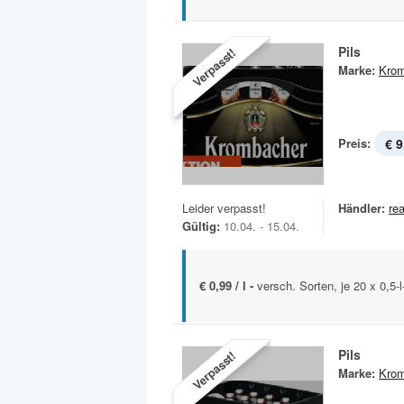
Pils
Verpasst!
Marke:
Krom
Preis:
€ 9
Leider verpasst!
Händler:
rea
Gültig:
10.04. - 15.04.
€ 0,99 / l -
versch. Sorten, je 20 x 0,5-
Pils
Verpasst!
Marke:
Krom