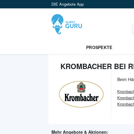
DIE Angebote App
PROSPEKTE
KROMBACHER BEI R
Beim Hä
Krombach
Krombach
Krombache
Mehr Angebote & Aktionen: