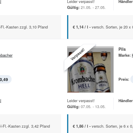
l
Leider verpasst!
Händler
Gültig:
21.05. - 27.05.
l-Fl.-Kasten zzgl. 3,10 Pfand
€ 1,14 / l -
versch. Sorten, je 20 x 
Pils
Verpasst!
bacher
Marke:
0,49
Preis:
l
Leider verpasst!
Händler
Gültig:
07.05. - 13.05.
-l-Fl.-Kasten zzgl. 3,42 Pfand
€ 1,86 / l -
versch. Sorten, je 6 x 0