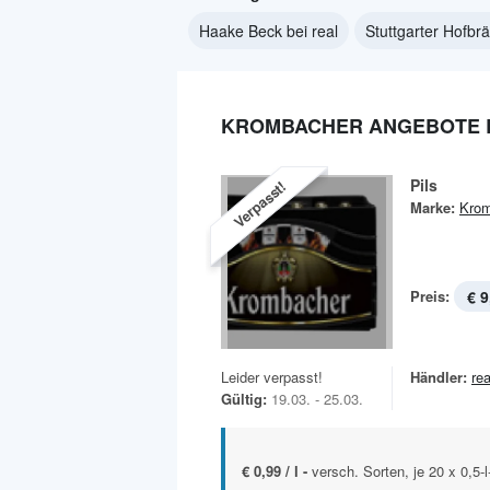
Haake Beck bei real
Stuttgarter Hofbrä
KROMBACHER ANGEBOTE B
Pils
Verpasst!
Marke:
Krom
Preis:
€ 9
Leider verpasst!
Händler:
rea
Gültig:
19.03. - 25.03.
€ 0,99 / l -
versch. Sorten, je 20 x 0,5-