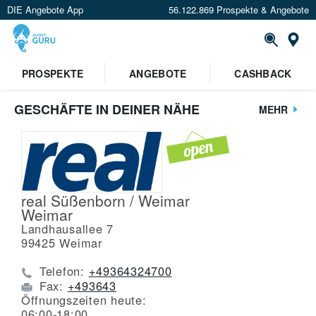
DIE Angebote App
56.122.869 Prospekte & Angebote
St
PROSPEKTE
ANGEBOTE
CASHBACK
GESCHÄFTE IN DEINER NÄHE
MEHR
real Süßenborn / Weimar
Weimar
Landhausallee 7
99425
Weimar
Telefon:
+49364324700
Fax:
+493643
Öffnungszeiten heute:
06:00-18:00