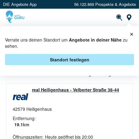
DIE Angebote App
56.122.869 Prospekte & Angebote
St
×
PROSPEKTE
ANGEBOTE
CASHBACK
Verrate uns deinen Standort um
Angebote in deiner Nähe
zu
sehen.
TEE ANGEBOTE & AKTIONEN BEI
REAL
Standort festlegen
Beim Händler
real
sind aktuell alle Tee-Angebote abgelaufen.
real Heiligenhaus
-
Velberter Straße 38-44
42579
Heiligenhaus
Entfernung:
19.1
km
Öffnungszeiten:
Heute geöffnet bis 20:00