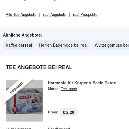
Alle
Tee
Angebote
real
Angebote
real
Prospekte
Ähnliche Angebote:
Kaffee bei real
Herren Bademode bei real
Wurzelgemüse bei 
TEE ANGEBOTE BEI REAL
Harmonie für Körper & Seele Detox
Verpasst!
Marke:
Teekanne
Preis:
€ 2,29
Leider verpasst!
Händler:
real