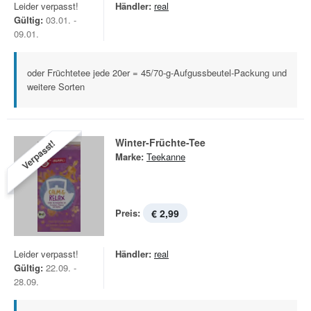
Leider verpasst!
Händler:
real
Gültig:
03.01. -
09.01.
oder Früchtetee jede 20er = 45/70-g-Aufgussbeutel-Packung und
weitere Sorten
Winter-Früchte-Tee
Verpasst!
Marke:
Teekanne
Preis:
€ 2,99
Leider verpasst!
Händler:
real
Gültig:
22.09. -
28.09.