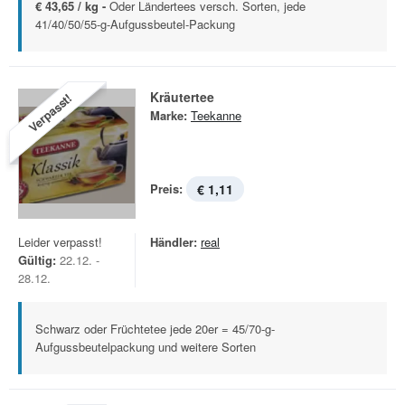
€ 43,65 / kg -
Oder Ländertees versch. Sorten, jede
41/40/50/55-g-Aufgussbeutel-Packung
Kräutertee
Verpasst!
Marke:
Teekanne
Preis:
€ 1,11
Leider verpasst!
Händler:
real
Gültig:
22.12. -
28.12.
Schwarz oder Früchtetee jede 20er = 45/70-g-
Aufgussbeutelpackung und weitere Sorten