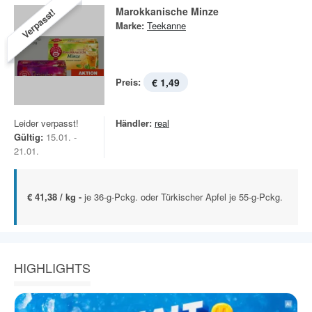
Marokkanische Minze
Verpasst!
Marke:
Teekanne
Preis:
€ 1,49
Leider verpasst!
Händler:
real
Gültig:
15.01. -
21.01.
€ 41,38 / kg -
je 36-g-Pckg. oder Türkischer Apfel je 55-g-Pckg.
HIGHLIGHTS