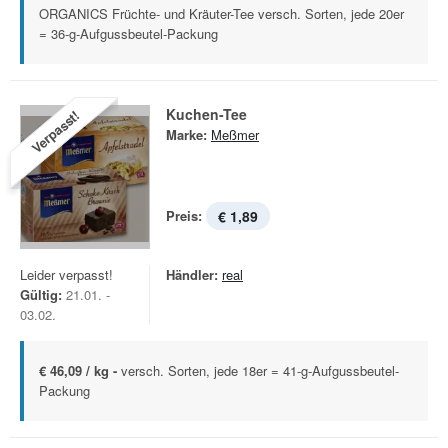
ORGANICS Früchte- und Kräuter-Tee versch. Sorten, jede 20er
= 36-g-Aufgussbeutel-Packung
Kuchen-Tee
Verpasst!
Marke:
Meßmer
Preis:
€ 1,89
Leider verpasst!
Händler:
real
Gültig:
21.01. -
03.02.
€ 46,09 / kg -
versch. Sorten, jede 18er = 41-g-Aufgussbeutel-
Packung