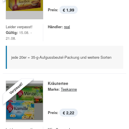
Preis:
€ 1,99
Leider verpasst!
Händler:
real
Gültig:
15.08. -
21.08.
jede 20er = 35-g-Aufgussbeutel-Packung und weitere Sorten
Kräutertee
Verpasst!
Marke:
Teekanne
Preis:
€ 2,22