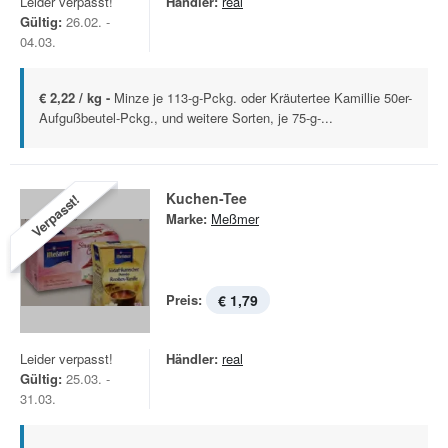
Leider verpasst!
Händler:
real
Gültig:
26.02. -
04.03.
€ 2,22 / kg -
Minze je 113-g-Pckg. oder Kräutertee Kamillie 50er-
Aufgußbeutel-Pckg., und weitere Sorten, je 75-g-...
Kuchen-Tee
Verpasst!
Marke:
Meßmer
Preis:
€ 1,79
Leider verpasst!
Händler:
real
Gültig:
25.03. -
31.03.