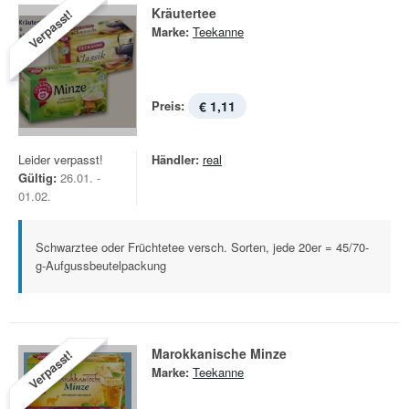
Kräutertee
Verpasst!
Marke:
Teekanne
Preis:
€ 1,11
Leider verpasst!
Händler:
real
Gültig:
26.01. -
01.02.
Schwarztee oder Früchtetee versch. Sorten, jede 20er = 45/70-
g-Aufgussbeutelpackung
Marokkanische Minze
Verpasst!
Marke:
Teekanne