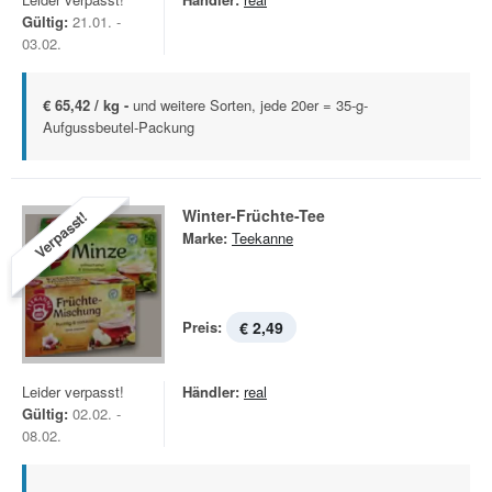
Gültig:
21.01. -
03.02.
€ 65,42 / kg -
und weitere Sorten, jede 20er = 35-g-
Aufgussbeutel-Packung
Winter-Früchte-Tee
Verpasst!
Marke:
Teekanne
Preis:
€ 2,49
Leider verpasst!
Händler:
real
Gültig:
02.02. -
08.02.