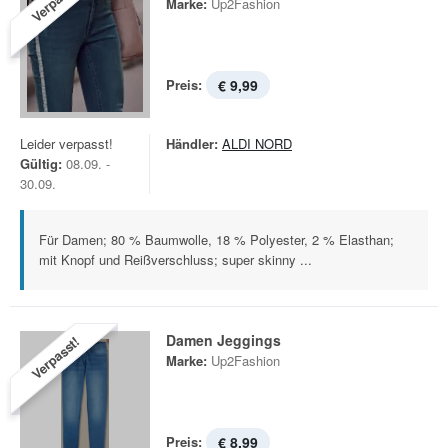
Verpasst!
Marke:
Up2Fashion
Preis:
€ 9,99
Leider verpasst!
Händler:
ALDI NORD
Gültig:
08.09. -
30.09.
Für Damen; 80 % Baumwolle, 18 % Polyester, 2 % Elasthan;
mit Knopf und Reißverschluss; super skinny ...
Damen Jeggings
Verpasst!
Marke:
Up2Fashion
Preis:
€ 8,99