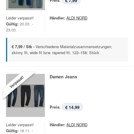
Preis:
€ 7,99
Leider verpasst!
Händler:
ALDI NORD
Gültig:
20.03. -
23.03.
€ 7,99 / Stk -
Verschiedene Materialzusammensetzungen;
skinny fit, wide fit bzw. tapered fit; 122–158; Stück
Damen Jeans
Verpasst!
Preis:
€ 14,99
Leider verpasst!
Händler:
ALDI NORD
Gültig:
18.11. -