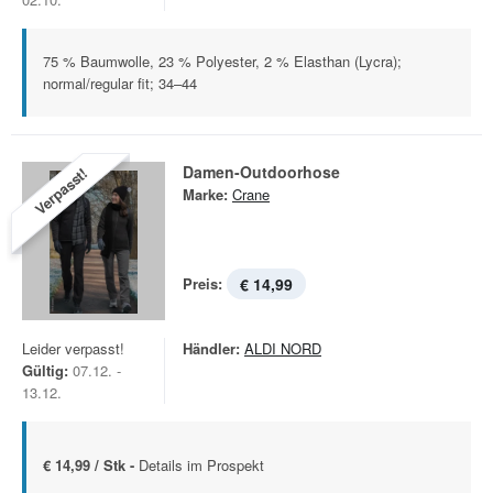
75 % Baumwolle, 23 % Polyester, 2 % Elasthan (Lycra);
normal/regular fit; 34–44
Damen-Outdoorhose
Verpasst!
Marke:
Crane
Preis:
€ 14,99
Leider verpasst!
Händler:
ALDI NORD
Gültig:
07.12. -
13.12.
€ 14,99 / Stk -
Details im Prospekt