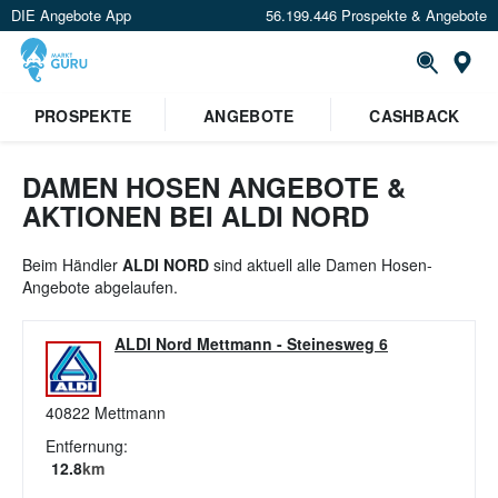
DIE Angebote App
56.199.446 Prospekte & Angebote
St
×
PROSPEKTE
ANGEBOTE
CASHBACK
Verrate uns deinen Standort um
Angebote in deiner Nähe
zu
sehen.
DAMEN HOSEN ANGEBOTE &
AKTIONEN BEI ALDI NORD
Standort festlegen
Beim Händler
ALDI NORD
sind aktuell alle Damen Hosen-
Angebote abgelaufen.
ALDI Nord Mettmann
-
Steinesweg 6
40822
Mettmann
Entfernung:
12.8
km