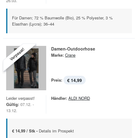
26.03.
Für Damen; 72 % Baumwolle (Bio), 25 % Polyester, 3 %
Elasthan (Lycra); 36–44
Damen-Outdoorhose
Verpasst!
Marke:
Crane
Preis:
€ 14,99
Leider verpasst!
Händler:
ALDI NORD
Gültig:
07.12. -
13.12.
€ 14,99 / Stk -
Details im Prospekt