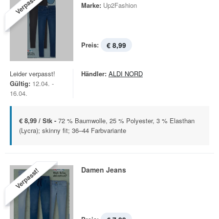
Verpasst!
Marke:
Up2Fashion
Preis:
€ 8,99
Leider verpasst!
Händler:
ALDI NORD
Gültig:
12.04. -
16.04.
€ 8,99 / Stk -
72 % Baumwolle, 25 % Polyester, 3 % Elasthan
(Lycra); skinny fit; 36–44 Farbvariante
Damen Jeans
Verpasst!