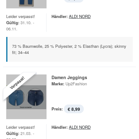
Leider verpasst!
Händler:
ALDI NORD
Gültig:
31.10. -
06.11.
73 % Baumwolle, 25 % Polyester, 2 % Elasthan (Lycra); skinny
fit; 34–44
Damen Jeggings
Verpasst!
Marke:
Up2Fashion
Preis:
€ 8,99
Leider verpasst!
Händler:
ALDI NORD
Gültig:
21.03. -