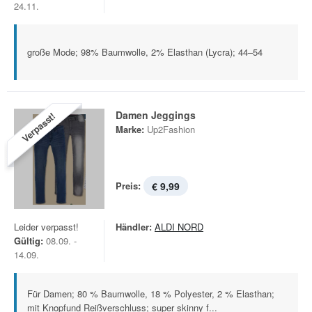
24.11.
große Mode; 98% Baumwolle, 2% Elasthan (Lycra); 44–54
Damen Jeggings
Verpasst!
Marke:
Up2Fashion
Preis:
€ 9,99
Leider verpasst!
Händler:
ALDI NORD
Gültig:
08.09. -
14.09.
Für Damen; 80 % Baumwolle, 18 % Polyester, 2 % Elasthan;
mit Knopfund Reißverschluss; super skinny f...