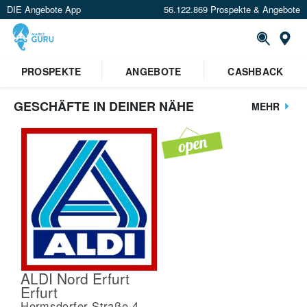
DIE Angebote App
56.122.869 Prospekte & Angebote
St
PROSPEKTE
ANGEBOTE
CASHBACK
GESCHÄFTE IN DEINER NÄHE
MEHR
ALDI Nord Erfurt
Erfurt
Hermsdorfer Straße 4