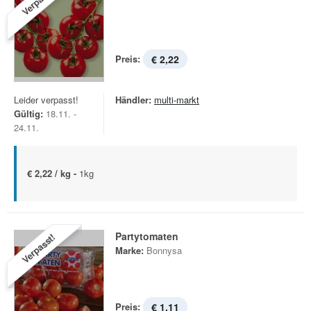
Verpasst!
Preis:
€ 2,22
Leider verpasst!
Händler:
multi-markt
Gültig:
18.11. -
24.11.
€ 2,22 / kg -
1kg
Partytomaten
Verpasst!
Marke:
Bonnysa
Preis:
€ 1,11