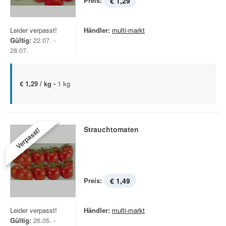
Preis:
€ 1,29
Leider verpasst!
Händler:
multi-markt
Gültig:
22.07. -
28.07.
€ 1,29 / kg -
1 kg
Strauchtomaten
Verpasst!
Preis:
€ 1,49
Leider verpasst!
Händler:
multi-markt
Gültig:
26.05. -