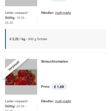
Leider verpasst!
Händler:
multi-markt
Gültig:
18.02. -
24.02.
€ 2,22 / kg -
500 g Schale
Strauchtomaten
Verpasst!
Preis:
€ 1,69
Leider verpasst!
Händler:
multi-markt
Gültig:
24.06. -
30.06.