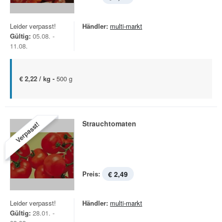
Leider verpasst!
Händler:
multi-markt
Gültig:
05.08. -
11.08.
€ 2,22 / kg -
500 g
Strauchtomaten
Verpasst!
Preis:
€ 2,49
Leider verpasst!
Händler:
multi-markt
Gültig:
28.01. -