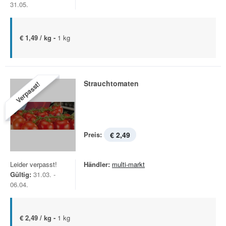
31.05.
€ 1,49 / kg -
1 kg
Strauchtomaten
Verpasst!
Preis:
€ 2,49
Leider verpasst!
Händler:
multi-markt
Gültig:
31.03. -
06.04.
€ 2,49 / kg -
1 kg