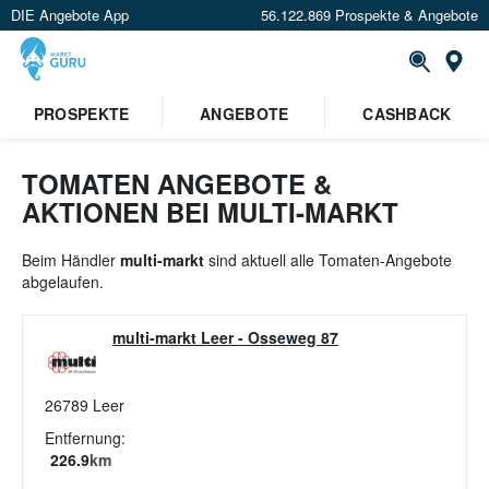
DIE Angebote App
56.122.869 Prospekte & Angebote
St
×
PROSPEKTE
ANGEBOTE
CASHBACK
Verrate uns deinen Standort um
Angebote in deiner Nähe
zu
sehen.
TOMATEN ANGEBOTE &
AKTIONEN BEI MULTI-MARKT
Standort festlegen
Beim Händler
multi-markt
sind aktuell alle Tomaten-Angebote
abgelaufen.
multi-markt Leer
-
Osseweg 87
26789
Leer
Entfernung:
226.9
km