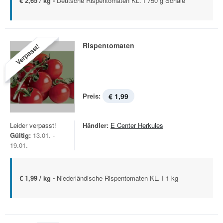
€ 2,65 / kg -
Deutsche Rispentomaten KL. I 750 g Schale
Rispentomaten
Verpasst!
Preis:
€ 1,99
Leider verpasst!
Händler:
E Center Herkules
Gültig:
13.01. -
19.01.
€ 1,99 / kg -
Niederländische Rispentomaten KL. I 1 kg