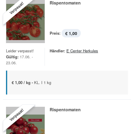
Rispentomaten
Verpasst!
Preis:
€ 1,00
Leider verpasst!
Händler:
E Center Herkules
Gültig:
17.06. -
23.06.
€ 1,00 / kg -
KL. I 1 kg
Rispentomaten
Verpasst!