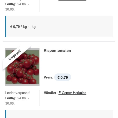
Gültig:
24.06. -
30.06.
€ 0,79 / kg -
1kg
Rispentomaten
Verpasst!
Preis:
€ 0,79
Leider verpasst!
Händler:
E Center Herkules
Gültig:
24.06. -
30.06.