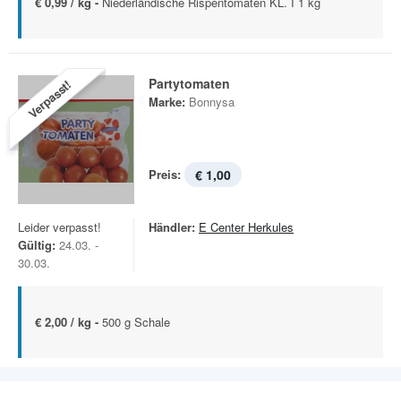
€ 0,99 / kg -
Niederländische Rispentomaten KL. I 1 kg
Partytomaten
Verpasst!
Marke:
Bonnysa
Preis:
€ 1,00
Leider verpasst!
Händler:
E Center Herkules
Gültig:
24.03. -
30.03.
€ 2,00 / kg -
500 g Schale