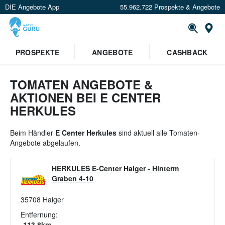
DIE Angebote App
55.962.722 Prospekte & Angebote
St
×
PROSPEKTE
ANGEBOTE
CASHBACK
Verrate uns deinen Standort um
Angebote in deiner Nähe
zu
sehen.
TOMATEN ANGEBOTE &
AKTIONEN BEI E CENTER
Standort festlegen
HERKULES
Beim Händler
E Center Herkules
sind aktuell alle Tomaten-
Angebote abgelaufen.
HERKULES E-Center Haiger
-
Hinterm
Graben 4-10
35708
Haiger
Entfernung:
113.8
km