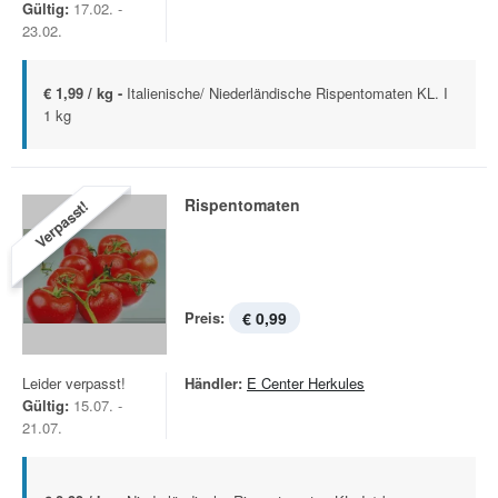
Gültig:
17.02. -
23.02.
€ 1,99 / kg -
Italienische/ Niederländische Rispentomaten KL. I
1 kg
Rispentomaten
Verpasst!
Preis:
€ 0,99
Leider verpasst!
Händler:
E Center Herkules
Gültig:
15.07. -
21.07.