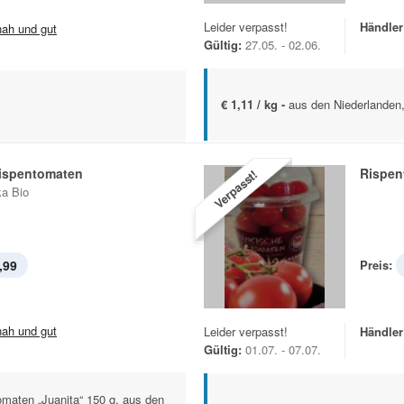
Leider verpasst!
Händler
.nah und gut
Gültig:
27.05. - 02.06.
€ 1,11 / kg -
aus den Niederlanden,
Rispentomaten
Rispen
Verpasst!
a Bio
,99
Preis:
.nah und gut
Leider verpasst!
Händler
Gültig:
01.07. - 07.07.
maten „Juanita“ 150 g, aus den