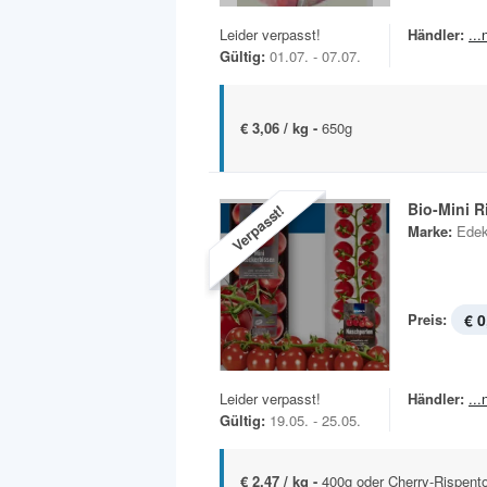
Leider verpasst!
Händler:
..
Gültig:
01.07. - 07.07.
€ 3,06 / kg -
650g
Bio-Mini 
Verpasst!
Marke:
Edek
Preis:
€ 0
Leider verpasst!
Händler:
..
Gültig:
19.05. - 25.05.
€ 2,47 / kg -
400g oder Cherry-Rispento