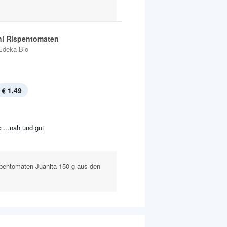
ni Rispentomaten
Edeka Bio
€ 1,49
:
...nah und gut
spentomaten Juanita 150 g aus den