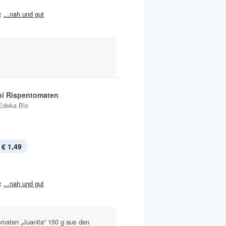
:
...nah und gut
ni Rispentomaten
Edeka Bio
€ 1,49
:
...nah und gut
omaten „Juanita“ 150 g aus den