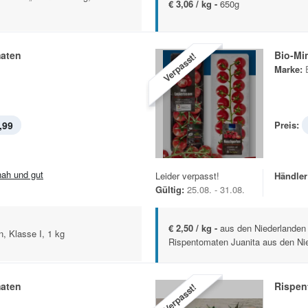
€ 3,06 / kg -
650g
aten
Bio-Mi
Verpasst!
Marke:
,99
Preis:
.nah und gut
Leider verpasst!
Händler
Gültig:
25.08. - 31.08.
€ 2,50 / kg -
aus den Niederlanden 
, Klasse I, 1 kg
Rispentomaten Juanita aus den Nie
aten
Rispen
Verpasst!