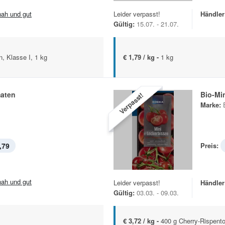
.nah und gut
Leider verpasst!
Händler
Gültig:
15.07. - 21.07.
, Klasse I, 1 kg
€ 1,79 / kg -
1 kg
aten
Bio-Mi
Verpasst!
Marke:
,79
Preis:
.nah und gut
Leider verpasst!
Händler
Gültig:
03.03. - 09.03.
€ 3,72 / kg -
400 g Cherry-Rispent