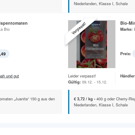
Niederlanden, Klasse I, Schale
Rispentomaten
Bio-Mi
Verpasst!
a Bio
Marke:
,49
Preis:
.nah und gut
Leider verpasst!
Händler
Gültig:
09.12. - 15.12.
omaten „Juanita“ 150 g aus den
€ 3,72 / kg -
400 g oder Cherry-Ri
Niederlanden, Klasse I, Schale