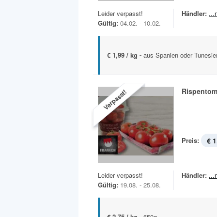
Leider verpasst!
Händler:
..
Gültig:
04.02. - 10.02.
€ 1,99 / kg -
aus Spanien oder Tunesien
Rispentom
Verpasst!
Preis:
€ 1
Leider verpasst!
Händler:
..
Gültig:
19.08. - 25.08.
€ 2,75 / kg -
650g