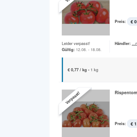
Preis:
€ 0
Leider verpasst!
Händler:
..
Gültig:
12.08. - 18.08.
€ 0,77 / kg -
1 kg
Rispentom
Verpasst!
Preis:
€ 1