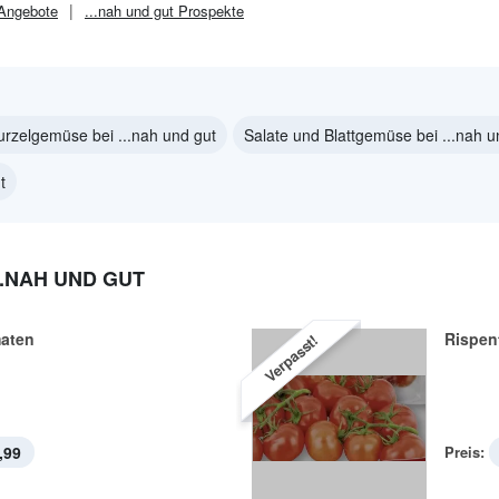
Angebote
...nah und gut
Prospekte
rzelgemüse bei ...nah und gut
Salate und Blattgemüse bei ...nah u
t
..NAH UND GUT
aten
Rispen
Verpasst!
,99
Preis: