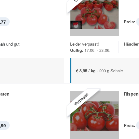
,77
Preis:
.nah und gut
Leider verpasst!
Händler
Gültig:
17.06. - 23.06.
€ 8,95 / kg -
200 g Schale
aten
Rispen
Verpasst!
,99
Preis: