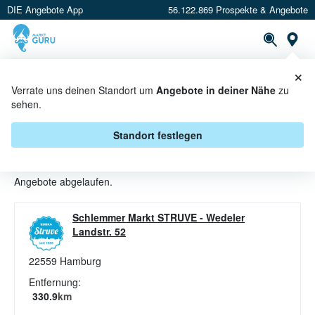
DIE Angebote App
56.122.869 Prospekte & Angebote
St
×
PROSPEKTE
ANGEBOTE
CASHBACK
Verrate uns deinen Standort um
Angebote in deiner Nähe
zu
sehen.
TOMATEN ANGEBOTE &
AKTIONEN BEI EDEKA STRUVE
Standort festlegen
Beim Händler
EDEKA Struve
sind aktuell alle Tomaten-
Angebote abgelaufen.
Schlemmer Markt STRUVE
-
Wedeler
Landstr. 52
22559
Hamburg
Entfernung:
330.9
km