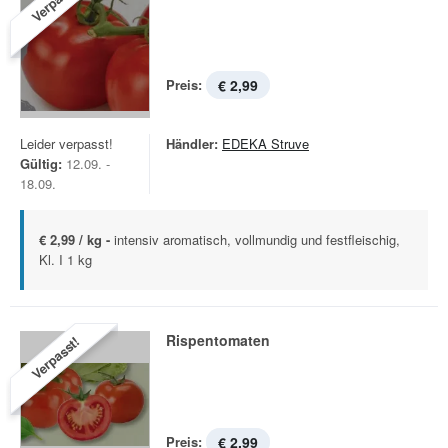
Verpasst!
Preis:
€ 2,99
Leider verpasst!
Händler:
EDEKA Struve
Gültig:
12.09. -
18.09.
€ 2,99 / kg -
intensiv aromatisch, vollmundig und festfleischig,
Kl. I 1 kg
Rispentomaten
Verpasst!
Preis:
€ 2,99