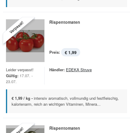
Rispentomaten
Verpasst!
Preis:
€ 1,99
Leider verpasst!
Händler:
EDEKA Struve
Gültig:
17.07. -
23.07.
€ 1,99 / kg -
intensiv aromatisch, vollmundig und festfleischig,
kalorienarm, reich an wichtigen Vitaminen, Minera...
Rispentomaten