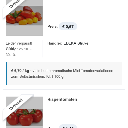
Verpasst!
Preis:
€ 0,67
Leider verpasst!
Händler:
EDEKA Struve
Gültig:
25.10. -
30.10.
€ 6,70 / kg -
viele bunte aromatische Mini-Tomatenvariationen
zum Selbstmischen, Kl. I 100 g
Rispentomaten
Verpasst!