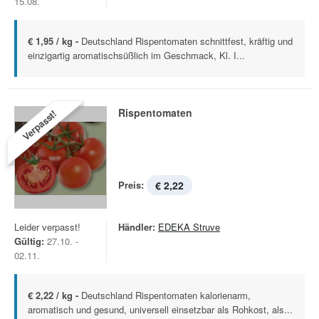
15.08.
€ 1,95 / kg -
Deutschland Rispentomaten schnittfest, kräftig und
einzigartig aromatischsüßlich im Geschmack, Kl. I...
Rispentomaten
Verpasst!
Preis:
€ 2,22
Leider verpasst!
Händler:
EDEKA Struve
Gültig:
27.10. -
02.11.
€ 2,22 / kg -
Deutschland Rispentomaten kalorienarm,
aromatisch und gesund, universell einsetzbar als Rohkost, als...