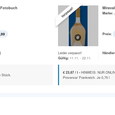
 Fotobuch
Mirava
Verpasst!
Marke:
,99
Preis:
l
Leider verpasst!
Händler
Gültig:
11.11. - 22.11.
€ 23,87 / l -
HINWEIS: NUR ONLIN
e Stück.
Provence/ Frankreich. Je 0,75 l