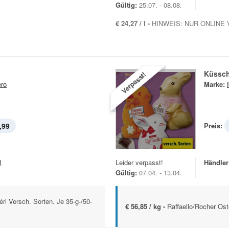
Gültig:
25.07. - 08.08.
€ 24,27 / l -
HINWEIS: NUR ONLINE 
Küssc
Verpasst!
ero
Marke:
,99
Preis:
l
Leider verpasst!
Händler
Gültig:
07.04. - 13.04.
ri Versch. Sorten. Je 35-g-/50-
€ 56,85 / kg -
Raffaello/Rocher Ost