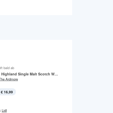
ft bald ab
Legacy Highland Single Malt Scotch Whisky
The Ardmore
€ 16,99
:
Lidl