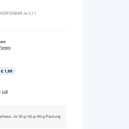
VERFÜGBAR Je 0,7 l
hen
Ferrero
€ 1,99
:
Lidl
erhase. Je 35-g-/40-g-/60-g-Packung