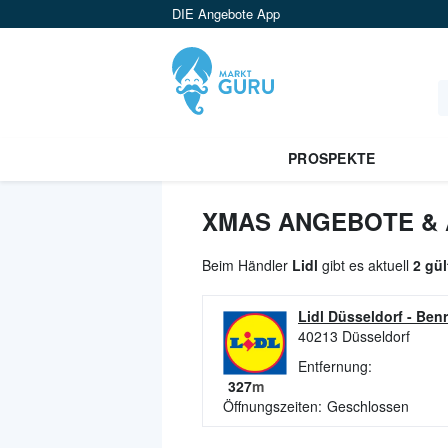
DIE Angebote App
PROSPEKTE
XMAS ANGEBOTE & A
Beim Händler
Lidl
gibt es aktuell
2 gü
Lidl Düsseldorf
-
Benr
40213
Düsseldorf
Entfernung:
327
m
Öffnungszeiten:
Geschlossen