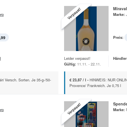
Mirava
Verpasst!
ero
Marke:
,99
Preis:
l
Leider verpasst!
Händler
Gültig:
11.11. - 22.11.
ri Versch. Sorten. Je 35-g-/50-
€ 23,87 / l -
HINWEIS: NUR ONLIN
Provence/ Frankreich. Je 0,75 l
Spende
Verpasst!
ero
Marke: