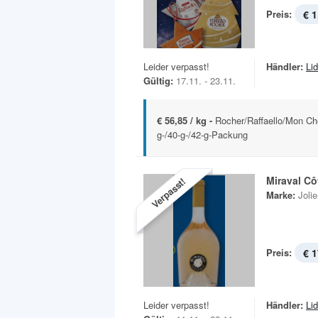
Preis:
€ 1
Leider verpasst!
Händler:
Lid
Gültig:
17.11. - 23.11.
€ 56,85 / kg -
Rocher/Raffaello/Mon Ché
g-/40-g-/42-g-Packung
Miraval C
Verpasst!
Marke:
Jolie
Preis:
€ 1
Leider verpasst!
Händler:
Lid