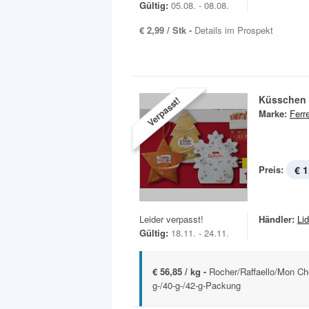
Gültig:
05.08. - 08.08.
€ 2,99 / Stk -
Details im Prospekt
Küsschen
Verpasst!
Marke:
Ferr
Preis:
€ 1
Leider verpasst!
Händler:
Lid
Gültig:
18.11. - 24.11.
€ 56,85 / kg -
Rocher/Raffaello/Mon Ché
g-/40-g-/42-g-Packung