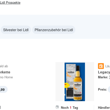
Lidl
Prospekte
Silvester bei Lidl
Pflanzenzubehör bei Lidl
ald ab
Läu
rkette
rno Home
Marke:
,99
Preis:
l
Noch
1
Tag
Händler