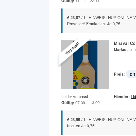
Gültig:
11.11. - 22.11.
€ 23,87 / l -
HINWEIS: NUR ONLINE V
Provence/ Frankreich. Je 0,75 l
Miraval C
Verpasst!
Marke:
Jolie
Preis:
€ 1
Leider verpasst!
Händler:
Lid
Gültig:
07.09. - 13.09.
€ 23,99 / l -
HINWEIS: NUR ONLINE V
trocken Je 0,75 l