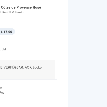
l Côtes de Provence Rosé
Jolie-Pitt & Perrin
€ 17,90
:
Lidl
E VERFÜGBAR. AOP, trocken
r
Pez