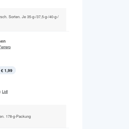
sch. Sorten. Je 35-g-/37,5-g-/40-g-/
hen
Ferrero
€ 1,99
:
Lidl
ten. 178-g-Packung