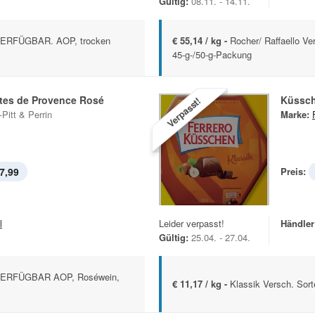
Gültig:
08.11. - 14.11.
ERFÜGBAR. AOP, trocken
€ 55,14 / kg -
Rocher/ Raffaello Ver
45-g-/50-g-Packung
ôtes de Provence Rosé
Küssc
Verpasst!
-Pitt & Perrin
Marke:
7,99
Preis:
l
Leider verpasst!
Händler
Gültig:
25.04. - 27.04.
ERFÜGBAR AOP, Roséwein,
€ 11,17 / kg -
Klassik Versch. Sor