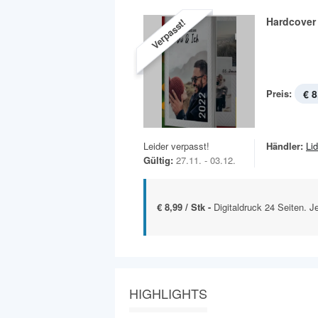
Hardcover
Verpasst!
Preis:
€ 8
Leider verpasst!
Händler:
Lid
Gültig:
27.11. - 03.12.
€ 8,99 / Stk -
Digitaldruck 24 Seiten. J
HIGHLIGHTS