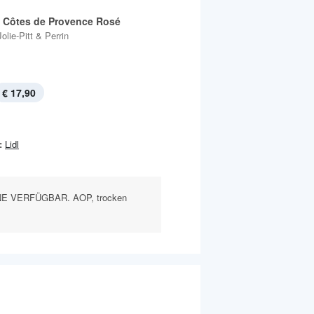
l Côtes de Provence Rosé
Jolie-Pitt & Perrin
€ 17,90
:
Lidl
E VERFÜGBAR. AOP, trocken