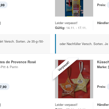
,99
Preis:
l
Leider verpasst!
Händler
Gültig:
14.11. - 17.11.
ri Versch. Sorten. Je 35-g-/50-
oder Nachfüller Versch. Sorten. Je
ôtes de Provence Rosé
Küssc
Verpasst!
-Pitt & Perrin
Marke:
7,90
Preis:
l
Leider verpasst!
Händler