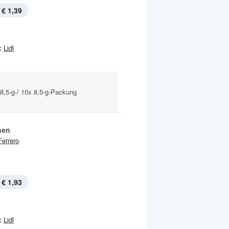
€ 1,39
:
Lidl
 8,5-g-/ 10x 8,5-g-Packung
hen
Ferrero
€ 1,93
:
Lidl