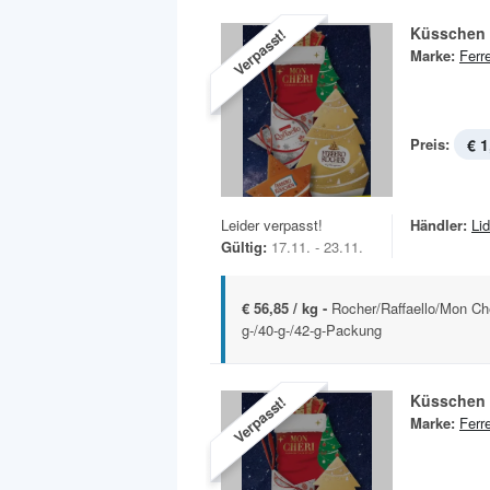
Küsschen
Verpasst!
Marke:
Ferr
Preis:
€ 1
Leider verpasst!
Händler:
Lid
Gültig:
17.11. - 23.11.
€ 56,85 / kg -
Rocher/Raffaello/Mon Ché
g-/40-g-/42-g-Packung
Küsschen
Verpasst!
Marke:
Ferr