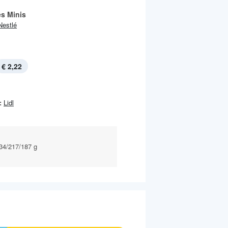
es Minis
Nestlé
€ 2,22
:
Lidl
234/217/187 g