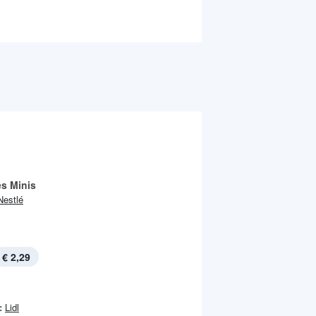
es Minis
Nestlé
€ 2,29
:
Lidl