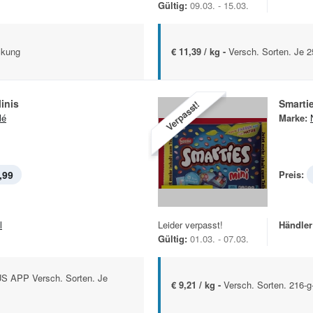
Gültig:
09.03. - 15.03.
ckung
€ 11,39 / kg -
Versch. Sorten. Je 
inis
Smarti
Verpasst!
lé
Marke:
,99
Preis:
l
Leider verpasst!
Händler
Gültig:
01.03. - 07.03.
S APP Versch. Sorten. Je
€ 9,21 / kg -
Versch. Sorten. 216-