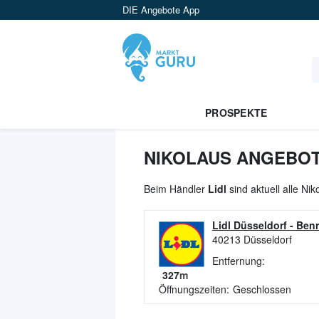
DIE Angebote App
PROSPEKTE
NIKOLAUS ANGEBOTE
Beim Händler
Lidl
sind aktuell alle Ni
Lidl Düsseldorf
-
Benr
40213
Düsseldorf
Entfernung:
327
m
Öffnungszeiten:
Geschlossen