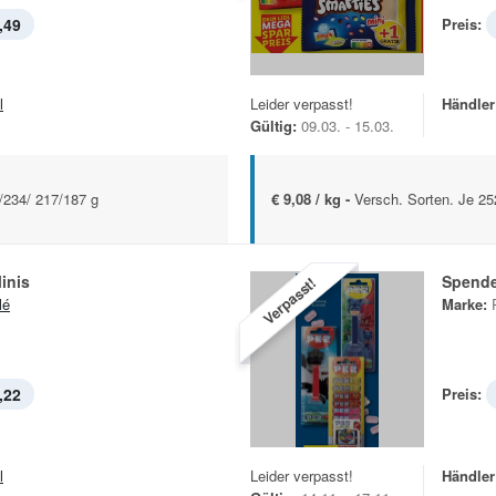
,49
Preis:
l
Leider verpasst!
Händler
Gültig:
09.03. - 15.03.
/234/ 217/187 g
€ 9,08 / kg -
Versch. Sorten. Je 25
inis
Spende
Verpasst!
lé
Marke:
,22
Preis:
l
Leider verpasst!
Händler