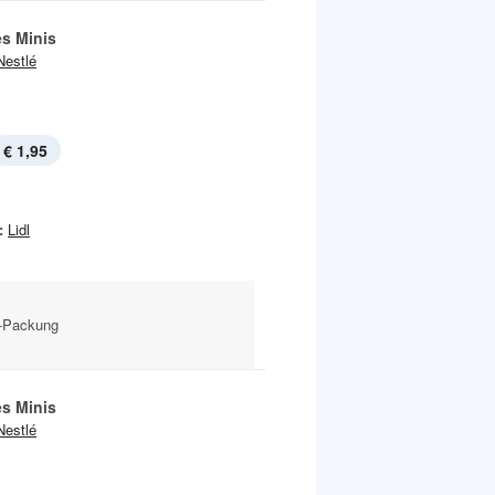
es Minis
Nestlé
€ 1,95
:
Lidl
g-Packung
es Minis
Nestlé