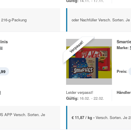
Gültig:
14.11. - 17.11.
/ 216-g-Packung
oder Nachfüller Versch. Sorten. Je
inis
Smarti
Verpasst!
lé
Marke:
,99
Preis:
l
Leider verpasst!
Händler
Gültig:
16.02. - 22.02.
S APP Versch. Sorten. Je
€ 11,87 / kg -
Versch. Sorten. Je 