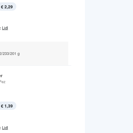
€ 2,29
:
Lidl
2/233/201 g
r
Pez
€ 1,39
:
Lidl