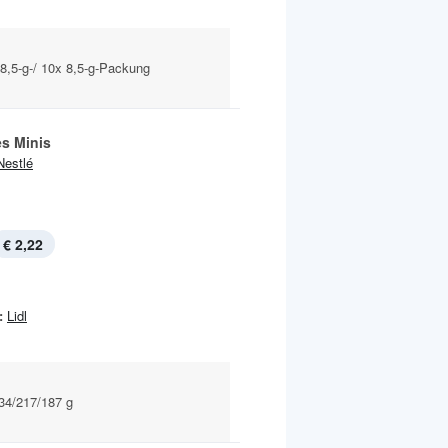
 8,5-g-/ 10x 8,5-g-Packung
es Minis
Nestlé
€ 2,22
:
Lidl
234/217/187 g