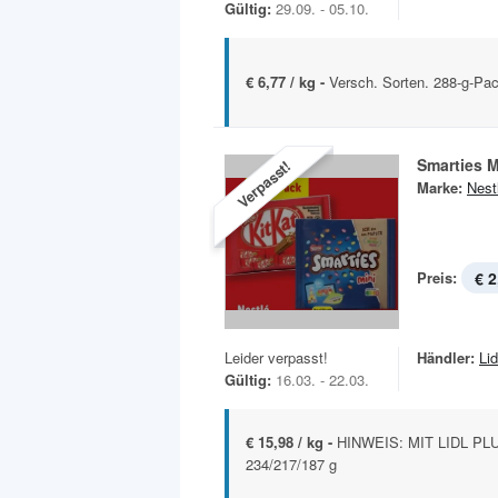
Gültig:
29.09. - 05.10.
€ 6,77 / kg -
Versch. Sorten. 288-g-Pa
Smarties M
Verpasst!
Marke:
Nest
Preis:
€ 2
Leider verpasst!
Händler:
Lid
Gültig:
16.03. - 22.03.
€ 15,98 / kg -
HINWEIS: MIT LIDL PLU
234/217/187 g