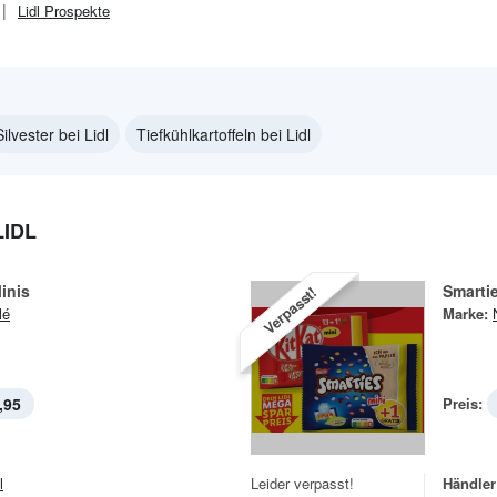
Lidl
Prospekte
Silvester bei Lidl
Tiefkühlkartoffeln bei Lidl
LIDL
inis
Smarti
Verpasst!
lé
Marke:
,95
Preis:
l
Leider verpasst!
Händler