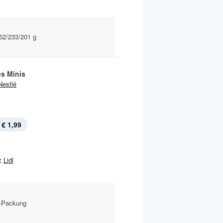
252/233/201 g
es Minis
Nestlé
€ 1,99
:
Lidl
g-Packung