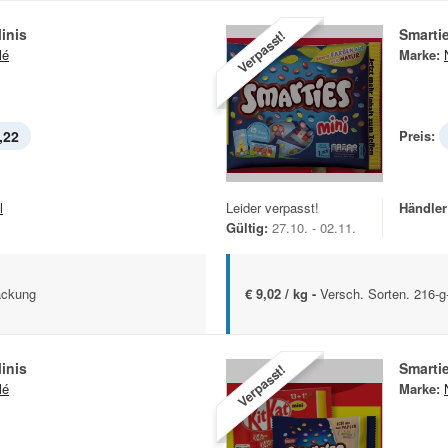
inis
Smarti
Verpasst!
lé
Marke:
,22
Preis:
l
Leider verpasst!
Händler
Gültig:
27.10. - 02.11.
ackung
€ 9,02 / kg -
Versch. Sorten. 216-
inis
Smarti
Verpasst!
lé
Marke: