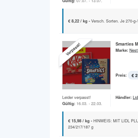
Gültig:
07.07. - 13.07.
€ 8,22 / kg -
Versch. Sorten. Je 270-g-
Smarties M
Verpasst!
Marke:
Nest
Preis:
€ 2
Leider verpasst!
Händler:
Lid
Gültig:
16.03. - 22.03.
€ 15,98 / kg -
HINWEIS: MIT LIDL PLU
234/217/187 g