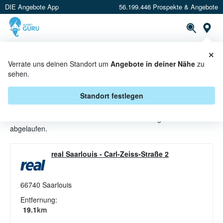
DIE Angebote App
56.199.446 Prospekte & Angebote
St
×
PROSPEKTE
ANGEBOTE
CASHBACK
Verrate uns deinen Standort um
Angebote in deiner Nähe
zu
sehen.
NIKOLAUS ANGEBOTE &
AKTIONEN BEI REAL
Standort festlegen
Beim Händler
real
sind aktuell alle Nikolaus-Angebote
abgelaufen.
real Saarlouis
-
Carl-Zeiss-Straße 2
66740
Saarlouis
Entfernung:
19.1
km