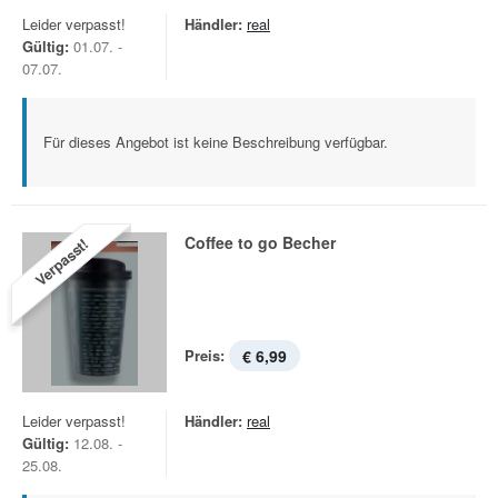
Leider verpasst!
Händler:
real
Gültig:
01.07. -
07.07.
Für dieses Angebot ist keine Beschreibung verfügbar.
Coffee to go Becher
Verpasst!
Preis:
€ 6,99
Leider verpasst!
Händler:
real
Gültig:
12.08. -
25.08.