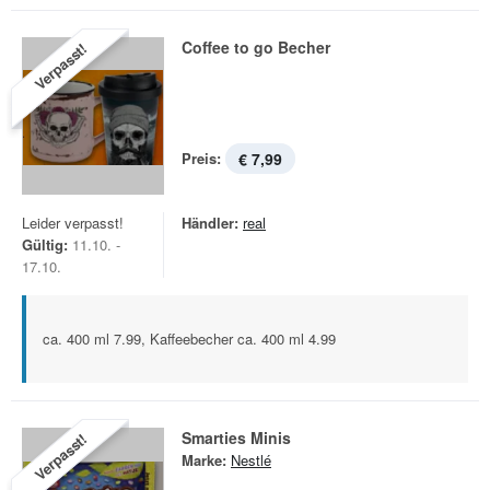
Coffee to go Becher
Verpasst!
Preis:
€ 7,99
Leider verpasst!
Händler:
real
Gültig:
11.10. -
17.10.
ca. 400 ml 7.99, Kaffeebecher ca. 400 ml 4.99
Smarties Minis
Verpasst!
Marke:
Nestlé