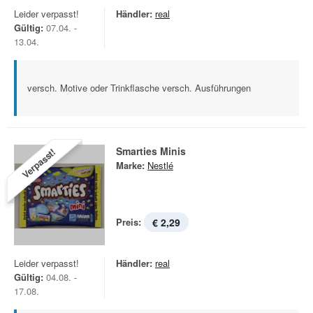
Leider verpasst!
Händler:
real
Gültig:
07.04. -
13.04.
versch. Motive oder Trinkflasche versch. Ausführungen
Smarties Minis
Verpasst!
Marke:
Nestlé
Preis:
€ 2,29
Leider verpasst!
Händler:
real
Gültig:
04.08. -
17.08.