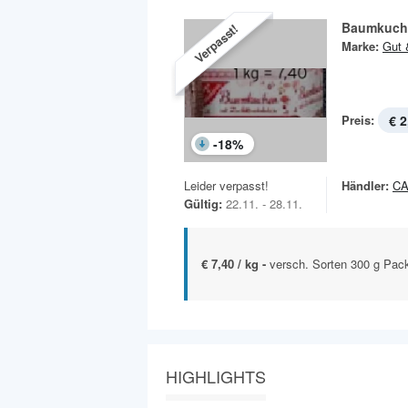
Baumkuch
Verpasst!
Marke:
Gut 
Preis:
€ 2
-
18
%
Leider verpasst!
Händler:
C
Gültig:
22.11. - 28.11.
€ 7,40 / kg -
versch. Sorten 300 g Pac
HIGHLIGHTS