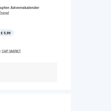
ropfen Adventskalender
Trumpf
€ 5,99
:
CAP MARKT