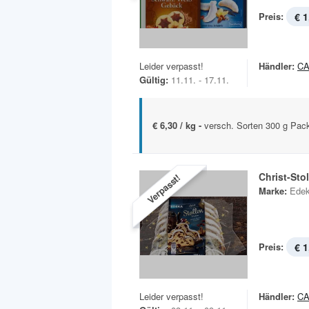
Preis:
€ 1
Leider verpasst!
Händler:
C
Gültig:
11.11. - 17.11.
€ 6,30 / kg -
versch. Sorten 300 g Pac
Christ-Sto
Verpasst!
Marke:
Ede
Preis:
€ 1
Leider verpasst!
Händler:
C