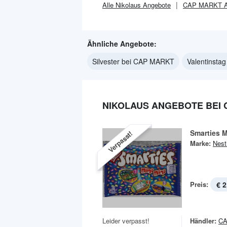
Alle
Nikolaus
Angebote
CAP MARKT
A
Ähnliche Angebote:
Silvester bei CAP MARKT
Valentinsta
NIKOLAUS ANGEBOTE BEI 
Smarties M
Verpasst!
Marke:
Nest
Preis:
€ 2
Leider verpasst!
Händler:
C