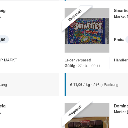
eig
Smarti
Verpasst!
a
Marke:
,89
Preis:
AP MARKT
Leider verpasst!
Händler
Gültig:
27.10. - 02.11.
kung
€ 11,06 / kg -
216 g Packung
eig
Domino
Verpasst!
a
Marke: