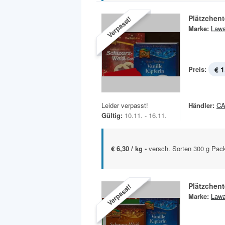
Plätzchent
Verpasst!
Marke:
Law
Preis:
€ 1
Leider verpasst!
Händler:
C
Gültig:
10.11. - 16.11.
€ 6,30 / kg -
versch. Sorten 300 g Pac
Plätzchent
Verpasst!
Marke:
Law