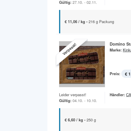
Gültig:
27.10. - 02.11.
€ 11,06 / kg -
216 g Packung
Domino St
Verpasst!
Marke:
Kink
Preis:
€ 1
Leider verpasst!
Händler:
C
Gültig:
04.10. - 10.10.
€ 6,60 / kg -
250 g