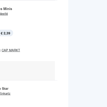
es Minis
Nestlé
€ 2,39
:
CAP MARKT
 Star
Kinkartz