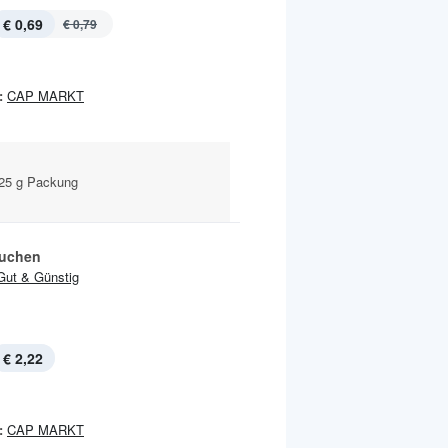
€ 0,69
€ 0,79
:
CAP MARKT
125 g Packung
uchen
Gut & Günstig
€ 2,22
:
CAP MARKT