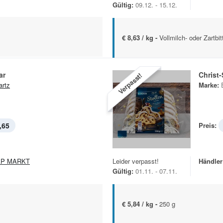
Gültig:
09.12. - 15.12.
€ 8,63 / kg -
Vollmilch- oder Zartb
ar
Christ
Verpasst!
artz
Marke:
,65
Preis:
AP MARKT
Leider verpasst!
Händler
Gültig:
01.11. - 07.11.
€ 5,84 / kg -
250 g