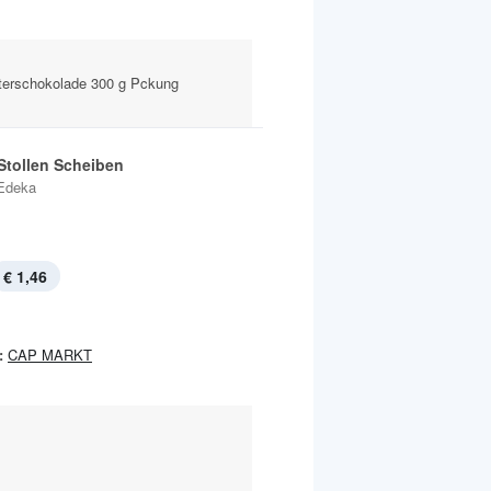
itterschokolade 300 g Pckung
-Stollen Scheiben
Edeka
€ 1,46
:
CAP MARKT