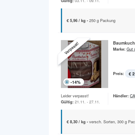
Gültig:
03.11. - 09.11.
€ 5,96 / kg -
250 g Packung
Baumkuch
Verpasst!
Marke:
Gut 
Preis:
€ 2
-
14
%
Leider verpasst!
Händler:
C
Gültig:
21.11. - 27.11.
€ 8,30 / kg -
versch. Sorten, 300 g Pa