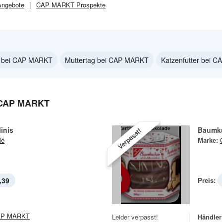
ngebote
CAP MARKT
Prospekte
g bei CAP MARKT
Muttertag bei CAP MARKT
Katzenfutter bei 
CAP MARKT
inis
Baumk
Verpasst!
lé
Marke:
,39
Preis:
AP MARKT
Leider verpasst!
Händler