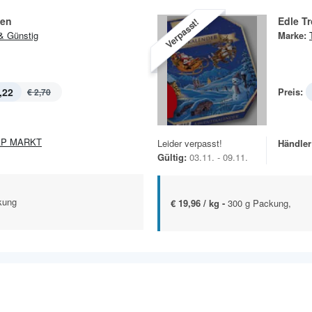
en
Edle T
Verpasst!
& Günstig
Marke:
,22
Preis:
€ 2,70
AP MARKT
Leider verpasst!
Händler
Gültig:
03.11. - 09.11.
kung
€ 19,96 / kg -
300 g Packung,