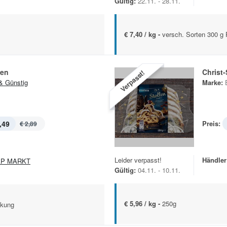
Gültig:
22.11. - 28.11.
€ 7,40 / kg -
versch. Sorten 300 g
en
Christ
Verpasst!
& Günstig
Marke:
,49
Preis:
€ 2,89
Leider verpasst!
Händler
AP MARKT
Gültig:
04.11. - 10.11.
€ 5,96 / kg -
250g
ckung