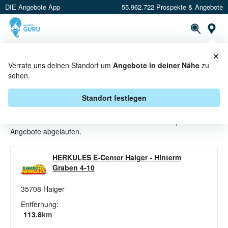
DIE Angebote App
55.962.722 Prospekte & Angebote
St
×
PROSPEKTE
ANGEBOTE
CASHBACK
Verrate uns deinen Standort um
Angebote in deiner Nähe
zu
sehen.
SPIELE ANGEBOTE & AKTIONEN
BEI E CENTER HERKULES
Standort festlegen
Beim Händler
E Center Herkules
sind aktuell alle Spiele-
Angebote abgelaufen.
HERKULES E-Center Haiger
-
Hinterm
Graben 4-10
35708
Haiger
Entfernung:
113.8
km