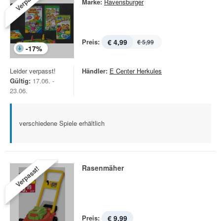
Verpasst!
Marke:
Ravensburger
Preis:
€ 4,99
€ 5,99
-
17
%
Leider verpasst!
Händler:
E Center Herkules
Gültig:
17.06. -
23.06.
verschiedene Spiele erhältlich
Rasenmäher
Verpasst!
Preis:
€ 9,99