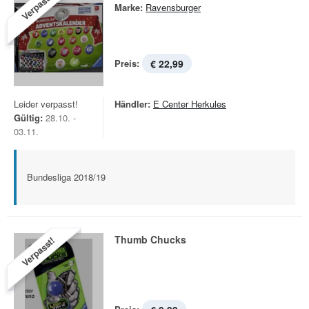
Verpasst!
Marke:
Ravensburger
Preis:
€ 22,99
Leider verpasst!
Händler:
E Center Herkules
Gültig:
28.10. -
03.11.
Bundesliga 2018/19
Thumb Chucks
Verpasst!