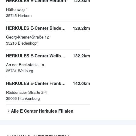
HERKULES E-Center Herborn
122.8km
Hüttenweg 1
35745
Herborn
HERKULES E-Center Biedenkopf
128.2km
Georg-Kramer-Straße 12
35216
Biedenkopf
HERKULES E-Center Weilburg
132.2km
An der Backstania 1a
35781
Weilburg
HERKULES E-Center Frankenberg
142.0km
Röddenauer Straße 2-4
35066
Frankenberg
Alle
E Center Herkules
Filialen