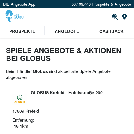
DIE Angebote App
56.199.446 Prospekte & Angebote
St
×
PROSPEKTE
ANGEBOTE
CASHBACK
Verrate uns deinen Standort um
Angebote in deiner Nähe
zu
sehen.
SPIELE ANGEBOTE & AKTIONEN
BEI GLOBUS
Standort festlegen
Beim Händler
Globus
sind aktuell alle Spiele-Angebote
abgelaufen.
GLOBUS Krefeld
-
Hafelsstraße 200
47809
Krefeld
Entfernung:
16.1
km