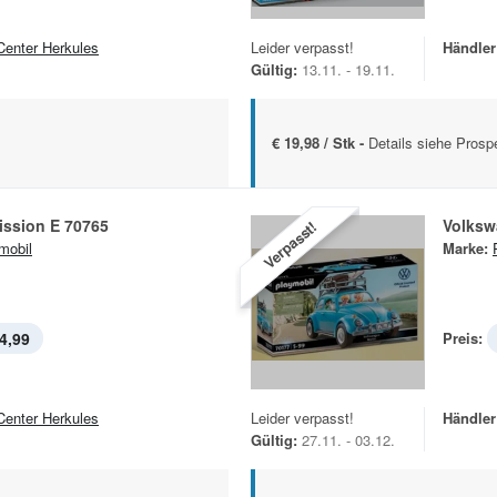
Center Herkules
Leider verpasst!
Händler
Gültig:
13.11. - 19.11.
€ 19,98 / Stk -
Details siehe Prosp
ission E 70765
Volksw
Verpasst!
mobil
Marke:
4,99
Preis:
Center Herkules
Leider verpasst!
Händler
Gültig:
27.11. - 03.12.