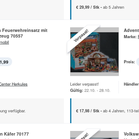
€ 29,99 / Stk -
ab 5 Jahren
n Feuerwehreinsatz mit
Advent
Verpasst!
zeug 70557
Marke:
mobil
1,99
Preis:
Center Herkules
Leider verpasst!
Händler
Gültig:
22.10. - 28.10.
ung verfügbar.
€ 17,98 / Stk -
ab 4 Jahren, 113-tei
n Käfer 70177
Volksw