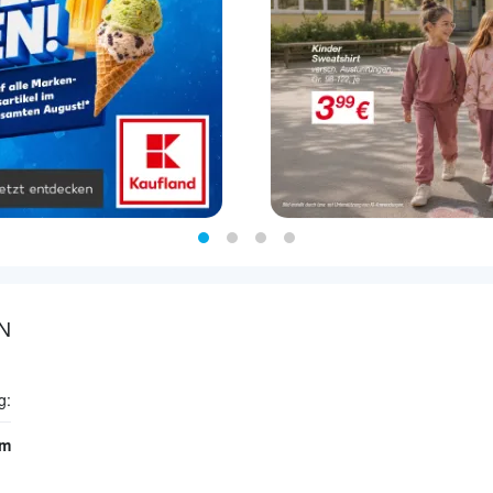
N
g:
km