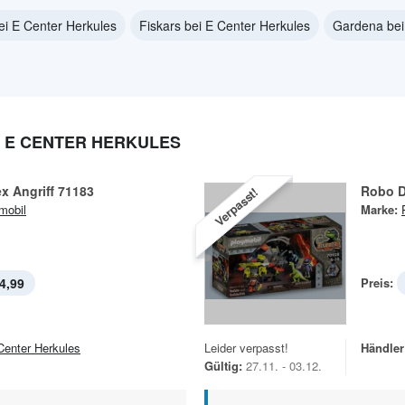
bei E Center Herkules
Fiskars bei E Center Herkules
Gardena bei
 E CENTER HERKULES
x Angriff 71183
Robo D
Verpasst!
mobil
Marke:
4,99
Preis:
Center Herkules
Leider verpasst!
Händler
Gültig:
27.11. - 03.12.