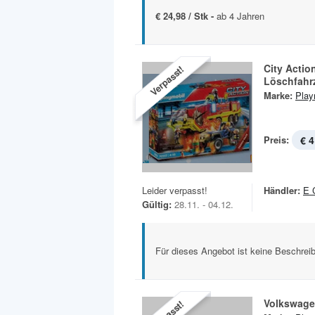
€ 24,98 / Stk -
ab 4 Jahren
City Actio
Verpasst!
Löschfahr
Marke:
Play
Preis:
€ 4
Leider verpasst!
Händler:
E 
Gültig:
28.11. - 04.12.
Für dieses Angebot ist keine Beschreib
Volkswage