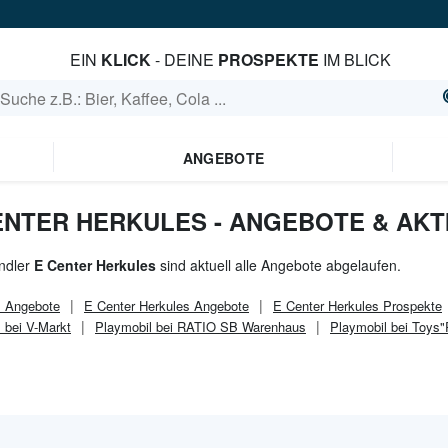
EIN
KLICK
- DEINE
PROSPEKTE
IM BLICK
ANGEBOTE
CENTER HERKULES - ANGEBOTE & AK
ndler
E Center Herkules
sind aktuell alle Angebote abgelaufen.
l
Angebote
E Center Herkules
Angebote
E Center Herkules
Prospekte
 bei V-Markt
Playmobil bei RATIO SB Warenhaus
Playmobil bei Toys