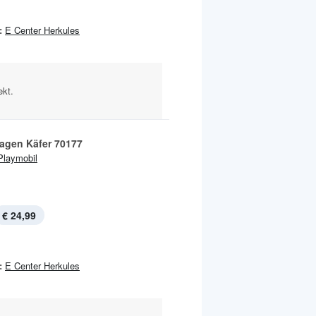
:
E Center Herkules
ekt.
agen Käfer 70177
Playmobil
€ 24,99
:
E Center Herkules