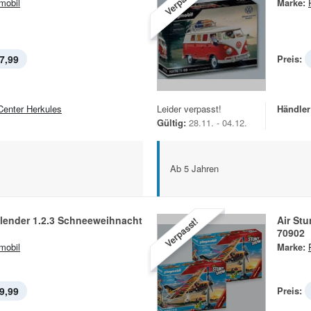
Verpasst!
mobil
Marke:
7,99
Preis:
Center Herkules
Leider verpasst!
Händler
Gültig:
28.11. - 04.12.
Ab 5 Jahren
lender 1.2.3 Schneeweihnacht
Air St
Verpasst!
70902
mobil
Marke:
9,99
Preis: