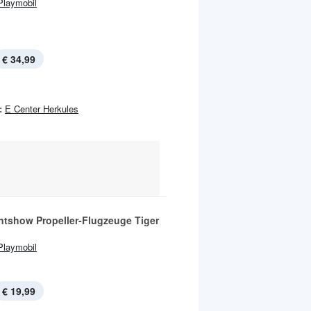
Playmobil
€ 34,99
:
E Center Herkules
untshow Propeller-Flugzeuge Tiger
Playmobil
€ 19,99