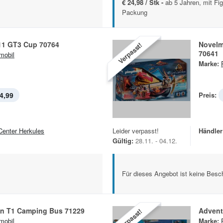
€ 24,98 / Stk -
ab 5 Jahren, mit F
Packung
11 GT3 Cup 70764
Novelm
Verpasst!
70641
mobil
Marke:
4,99
Preis:
Center Herkules
Leider verpasst!
Händler
Gültig:
28.11. - 04.12.
Für dieses Angebot ist keine Besch
n T1 Camping Bus 71229
Advent
Verpasst!
mobil
Marke: