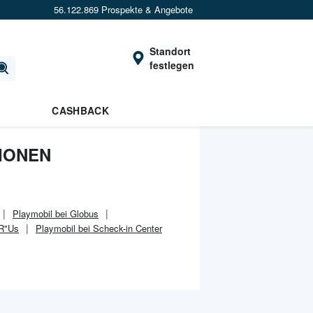
56.122.869 Prospekte & Angebote
Standort
festlegen
CASHBACK
TIONEN
Playmobil bei Globus
"R"Us
Playmobil bei Scheck-in Center