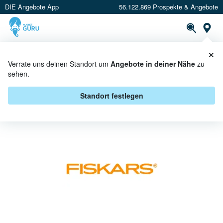
DIE Angebote App
56.122.869 Prospekte & Angebote
St
×
PROSPEKTE
ANGEBOTE
CASHBACK
Verrate uns deinen Standort um
Angebote in deiner Nähe
zu
sehen.
FISKARS BEI E CENTER
HERKULES - ANGEBOTE &
Standort festlegen
AKTIONEN