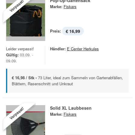
Pop-Up-Gartensack
Verpasst!
Marke:
Fiskars
Preis:
€ 16,99
Leider verpasst!
Händler:
E Center Herkules
Gültig:
03.09. -
09.09.
€ 16,98 / Stk -
73 Liter, ideal zum Sammeln von Gartenabfällen,
Blättern, Rasenschnitt und Unkraut
Solid XL Laubbesen
Verpasst!
Marke:
Fiskars