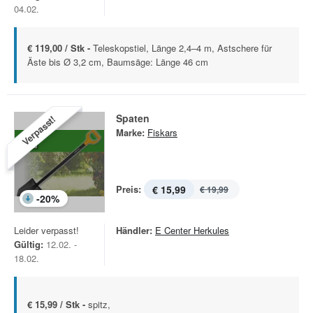
04.02.
€ 119,00 / Stk -
Teleskopstiel, Länge 2,4–4 m, Astschere für
Äste bis Ø 3,2 cm, Baumsäge: Länge 46 cm
Spaten
Verpasst!
Marke:
Fiskars
Preis:
€ 15,99
€ 19,99
-
20
%
Leider verpasst!
Händler:
E Center Herkules
Gültig:
12.02. -
18.02.
€ 15,99 / Stk -
spitz,