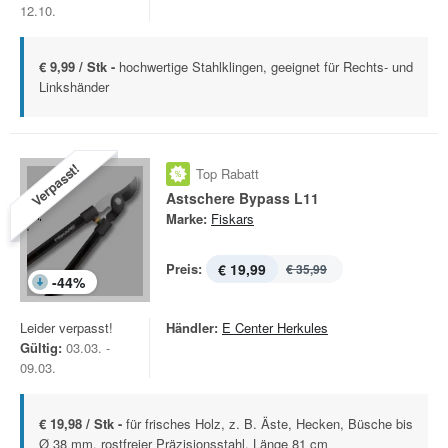
12.10.
€ 9,99 / Stk -
hochwertige Stahlklingen, geeignet für Rechts- und
Linkshänder
Verpasst!
Top Rabatt
Astschere Bypass L11
Marke:
Fiskars
Preis:
€ 19,99
€ 35,99
-
44
%
Leider verpasst!
Händler:
E Center Herkules
Gültig:
03.03. -
09.03.
€ 19,98 / Stk -
für frisches Holz, z. B. Äste, Hecken, Büsche bis
Ø 38 mm, rostfreier Präzisionsstahl, Länge 81 cm