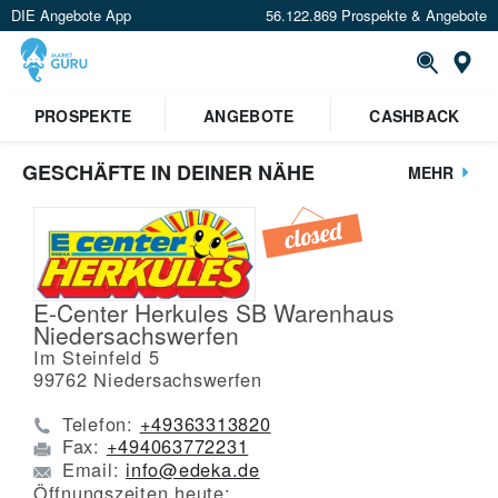
DIE Angebote App
56.122.869 Prospekte & Angebote
St
PROSPEKTE
ANGEBOTE
CASHBACK
GESCHÄFTE IN DEINER NÄHE
MEHR
E-Center Herkules SB Warenhaus
Niedersachswerfen
Im Steinfeld 5
99762
Niedersachswerfen
Telefon:
+49363313820
Fax:
+494063772231
Email:
info@edeka.de
Öffnungszeiten heute: