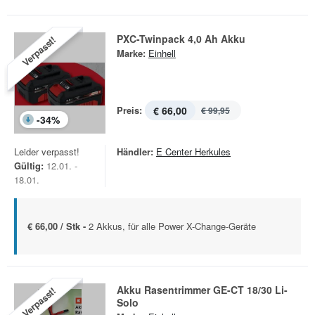
PXC-Twinpack 4,0 Ah Akku
Verpasst!
Marke:
Einhell
Preis:
€ 66,00
€ 99,95
-
34
%
Leider verpasst!
Händler:
E Center Herkules
Gültig:
12.01. -
18.01.
€ 66,00 / Stk -
2 Akkus, für alle Power X-Change-Geräte
Akku Rasentrimmer GE-CT 18/30 Li-
Verpasst!
Solo