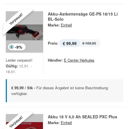
Akku-Astkettensäge GE-PS 18/15 Li
Verpasst!
BL-Solo
Marke:
Einhell
Preis:
€ 99,99
€ 109,95
-
9
%
Leider verpasst!
Händler:
E Center Herkules
Gültig:
12.01. -
18.01.
€ 99,99 / Stk -
Für dieses Angebot ist keine Beschreibung
verfügbar.
Akku 18 V 4,0 Ah SEALED PXC Plus
Verpasst!
Marke:
Einhell