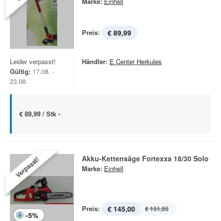
Marke:
Einhell
Preis:
€ 89,99
Leider verpasst!
Händler:
E Center Herkules
Gültig:
17.08. -
23.08.
€ 89,99 / Stk -
Akku-Kettensäge Fortexxa 18/30 Solo
Verpasst!
Marke:
Einhell
Preis:
€ 145,00
€ 151,95
-
5
%