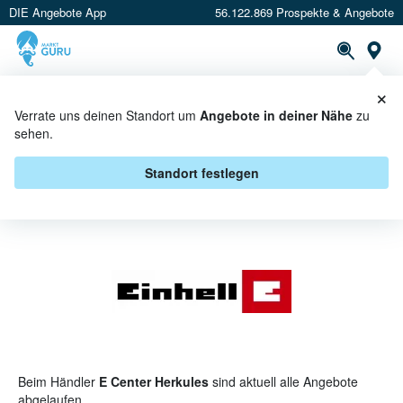
DIE Angebote App
56.122.869 Prospekte & Angebote
St
×
PROSPEKTE
ANGEBOTE
CASHBACK
Verrate uns deinen Standort um
Angebote in deiner Nähe
zu
sehen.
EINHELL BEI E CENTER
HERKULES - ANGEBOTE &
Standort festlegen
AKTIONEN
Beim Händler
E Center Herkules
sind aktuell alle Angebote
abgelaufen.