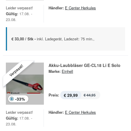
Leider verpasst!
Händler:
E Center Herkules
Gültig:
17.08. -
23.08.
€ 33,00 / Stk -
inkl. Ladegerät, Ladezeit: 75 min.,
Akku-Laubbläser GE-CL18 Li E Solo
Verpasst!
Marke:
Einhell
Preis:
€ 29,99
€ 44,95
-
33
%
Leider verpasst!
Händler:
E Center Herkules
Gültig:
17.08. -
23.08.