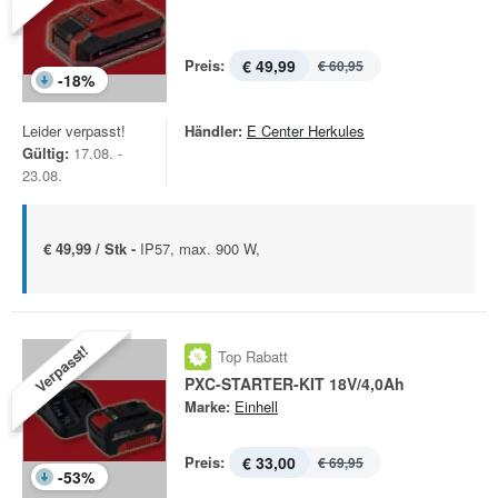
Preis:
€ 49,99
€ 60,95
-
18
%
Leider verpasst!
Händler:
E Center Herkules
Gültig:
17.08. -
23.08.
€ 49,99 / Stk -
IP57, max. 900 W,
Verpasst!
Top Rabatt
PXC-STARTER-KIT 18V/4,0Ah
Marke:
Einhell
Preis:
€ 33,00
€ 69,95
-
53
%