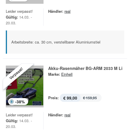
Leider verpasst!
Händler:
real
Gültig:
14.03. -
20.03.
Arbeitsbreite: ca. 30 cm, verstellbarer Aluminiumstiel
Akku-Rasenmäher BG-ARM 2033 M Li
Verpasst!
Marke:
Einhell
Preis:
€ 99,00
€ 159,95
-
38
%
Leider verpasst!
Händler:
real
Gültig:
14.03. -
20.03.