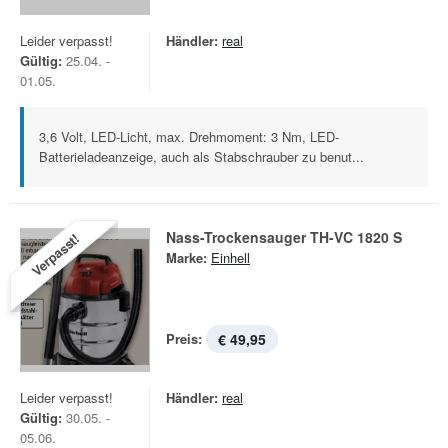
Leider verpasst!
Händler:
real
Gültig:
25.04. -
01.05.
3,6 Volt, LED-Licht, max. Drehmoment: 3 Nm, LED-
Batterieladeanzeige, auch als Stabschrauber zu benut...
Nass-Trockensauger TH-VC 1820 S
Verpasst!
Marke:
Einhell
Preis:
€ 49,95
Leider verpasst!
Händler:
real
Gültig:
30.05. -
05.06.