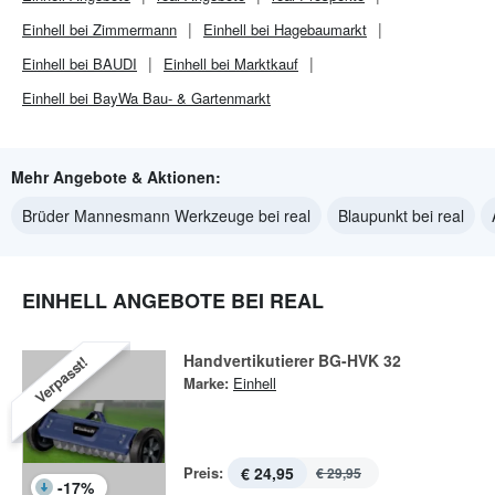
Einhell bei Zimmermann
Einhell bei Hagebaumarkt
Einhell bei BAUDI
Einhell bei Marktkauf
Einhell bei BayWa Bau- & Gartenmarkt
Mehr Angebote & Aktionen:
Brüder Mannesmann Werkzeuge bei real
Blaupunkt bei real
EINHELL ANGEBOTE BEI REAL
Handvertikutierer BG-HVK 32
Verpasst!
Marke:
Einhell
Preis:
€ 24,95
€ 29,95
-
17
%