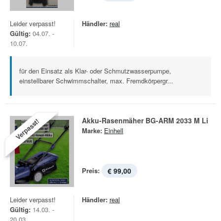
Leider verpasst!
Händler:
real
Gültig:
04.07. -
10.07.
für den Einsatz als Klar- oder Schmutzwasserpumpe,
einstellbarer Schwimmschalter, max. Fremdkörpergr...
Akku-Rasenmäher BG-ARM 2033 M Li
Verpasst!
Marke:
Einhell
Preis:
€ 99,00
Leider verpasst!
Händler:
real
Gültig:
14.03. -
20.03.