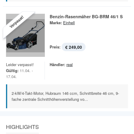
Benzin-Rasenmäher BG-BRM 46/1 S
Verpasst!
Marke:
Einhell
Preis:
€ 249,00
Leider verpasst!
Händler:
real
Gültig:
11.04. -
17.04.
2-kW/4-Takt-Motor, Hubraum 146 ccm, Schnittbreite 46 cm, 9-
fache zentrale Schnitthöhenverstellung vo...
HIGHLIGHTS