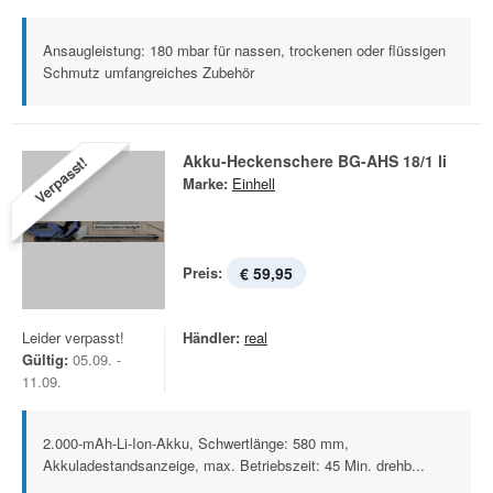
Ansaugleistung: 180 mbar für nassen, trockenen oder flüssigen
Schmutz umfangreiches Zubehör
Akku-Heckenschere BG-AHS 18/1 li
Verpasst!
Marke:
Einhell
Preis:
€ 59,95
Leider verpasst!
Händler:
real
Gültig:
05.09. -
11.09.
2.000-mAh-Li-Ion-Akku, Schwertlänge: 580 mm,
Akkuladestandsanzeige, max. Betriebszeit: 45 Min. drehb...