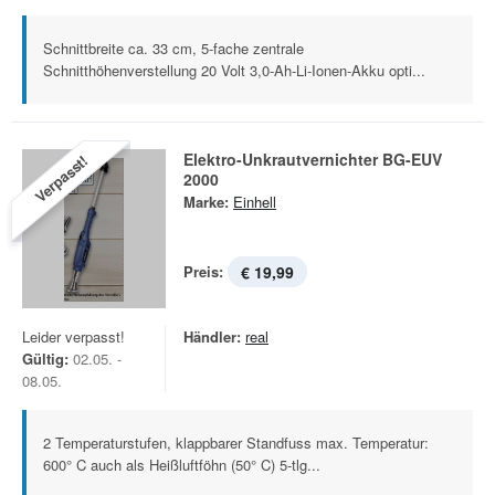
Schnittbreite ca. 33 cm, 5-fache zentrale
Schnitthöhenverstellung 20 Volt 3,0-Ah-Li-Ionen-Akku opti...
Elektro-Unkrautvernichter BG-EUV
Verpasst!
2000
Marke:
Einhell
Preis:
€ 19,99
Leider verpasst!
Händler:
real
Gültig:
02.05. -
08.05.
2 Temperaturstufen, klappbarer Standfuss max. Temperatur:
600° C auch als Heißluftföhn (50° C) 5-tlg...