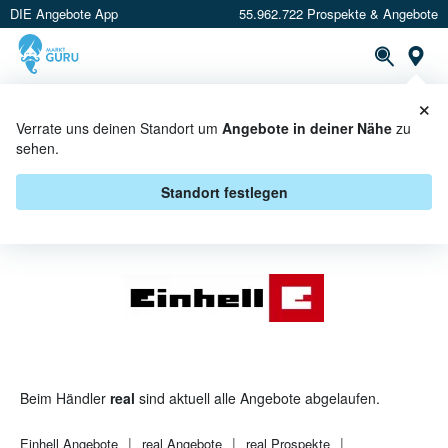
DIE Angebote App
55.962.722 Prospekte & Angebote
St
×
PROSPEKTE
ANGEBOTE
CASHBACK
Verrate uns deinen Standort um
Angebote in deiner Nähe
zu
sehen.
EINHELL BEI REAL - ANGEBOTE &
AKTIONEN
Standort festlegen
Beim Händler
real
sind aktuell alle Angebote abgelaufen.
Einhell
Angebote
real
Angebote
real
Prospekte