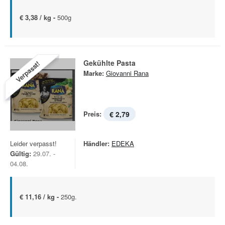
€ 3,38 / kg -
500g
Gekühlte Pasta
Verpasst!
Marke:
Giovanni Rana
Preis:
€ 2,79
Leider verpasst!
Händler:
EDEKA
Gültig:
29.07. -
04.08.
€ 11,16 / kg -
250g.