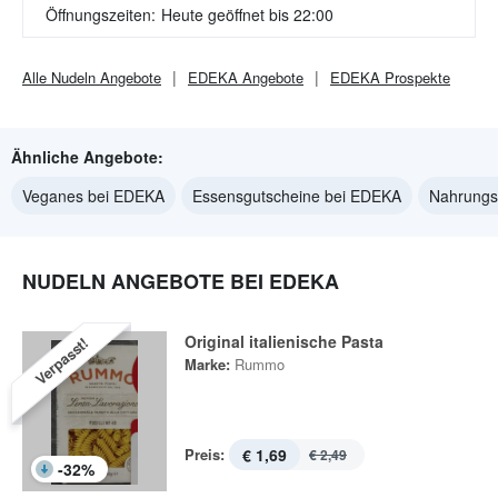
Öffnungszeiten:
Heute geöffnet bis 22:00
Alle
Nudeln
Angebote
EDEKA
Angebote
EDEKA
Prospekte
Ähnliche Angebote:
Veganes bei EDEKA
Essensgutscheine bei EDEKA
Nahrungs
NUDELN ANGEBOTE BEI EDEKA
Original italienische Pasta
Verpasst!
Marke:
Rummo
Preis:
€ 1,69
€ 2,49
-
32
%