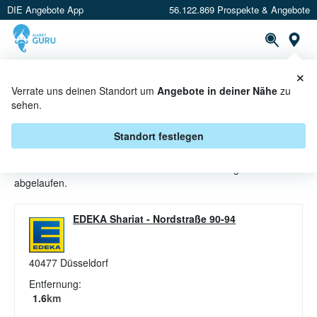
DIE Angebote App
56.122.869 Prospekte & Angebote
St
×
PROSPEKTE
ANGEBOTE
CASHBACK
Verrate uns deinen Standort um
Angebote in deiner Nähe
zu
sehen.
NUDELN ANGEBOTE & AKTIONEN
BEI EDEKA
Standort festlegen
Beim Händler
EDEKA
sind aktuell alle Nudeln-Angebote
abgelaufen.
EDEKA Shariat
-
Nordstraße 90-94
40477
Düsseldorf
Entfernung:
1.6
km