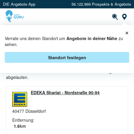
DIE Angebote App
56.122.869 Prospekte & Angebote
St
×
PROSPEKTE
ANGEBOTE
CASHBACK
Verrate uns deinen Standort um
Angebote in deiner Nähe
zu
sehen.
MARMELADEN ANGEBOTE &
AKTIONEN BEI EDEKA
Standort festlegen
Beim Händler
EDEKA
sind aktuell alle Marmeladen-Angebote
abgelaufen.
EDEKA Shariat
-
Nordstraße 90-94
40477
Düsseldorf
Entfernung:
1.6
km