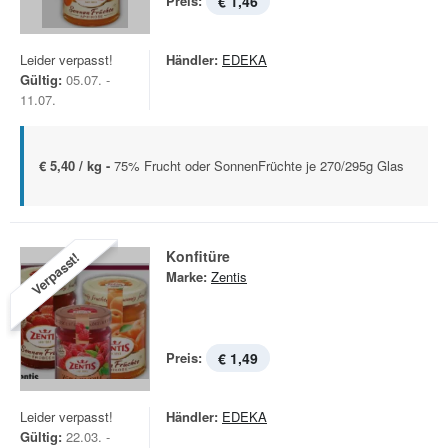
Preis:
€ 1,46
Leider verpasst!
Händler:
EDEKA
Gültig:
05.07. -
11.07.
€ 5,40 / kg -
75% Frucht oder SonnenFrüchte je 270/295g Glas
Konfitüre
Verpasst!
Marke:
Zentis
Preis:
€ 1,49
Leider verpasst!
Händler:
EDEKA
Gültig:
22.03. -