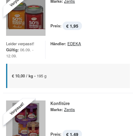
Verpasst!
Marke:
Zentis
Preis:
€ 1,95
Leider verpasst!
Händler:
EDEKA
Gültig:
06.09. -
12.09.
€ 10,00 / kg -
195 g
Konfitüre
Verpasst!
Marke:
Zentis
Preis:
€ 1,49