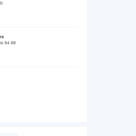
3b
rs
ße 84-88