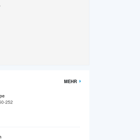
.
MEHR
pe
50-252
n