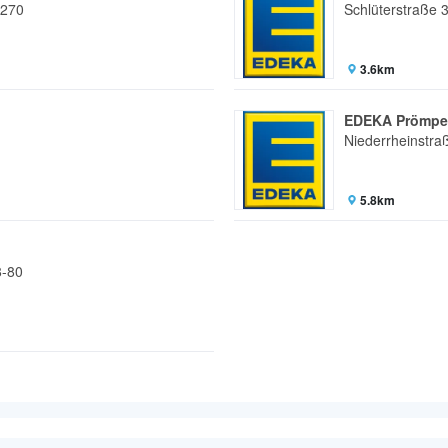
 270
Schlüterstraße 
3.6km
EDEKA Prömpe
Niederrheinstra
5.8km
8-80