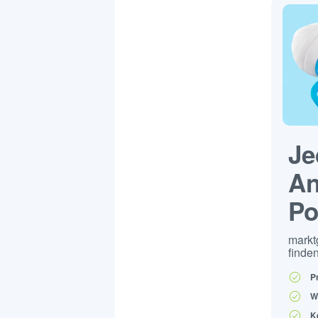
Je
An
Po
markt
finden
P
W
K