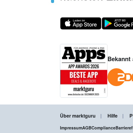
Bekannt 
Über marktguru
Hilfe
P
Impressum
AGB
Compliance
Barriere