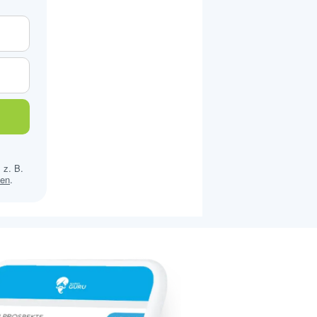
 z. B.
sen
.