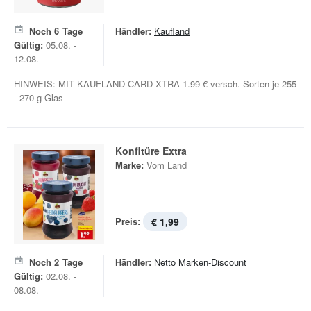
Noch
6
Tage
Händler:
Kaufland
Gültig:
05.08. -
12.08.
HINWEIS: MIT KAUFLAND CARD XTRA 1.99 € versch. Sorten je 255
- 270-g-Glas
Konfitüre Extra
Marke:
Vom Land
Preis:
€ 1,99
Noch
2
Tage
Händler:
Netto Marken-Discount
Gültig:
02.08. -
08.08.