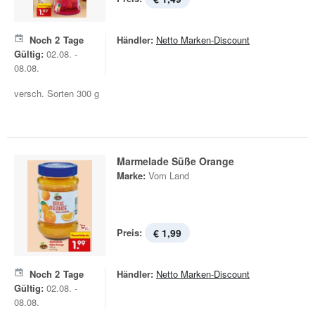
Noch
2
Tage
Händler:
Netto Marken-Discount
Gültig:
02.08. -
08.08.
versch. Sorten 300 g
Marmelade Süße Orange
Marke:
Vom Land
Preis:
€ 1,99
Noch
2
Tage
Händler:
Netto Marken-Discount
Gültig:
02.08. -
08.08.