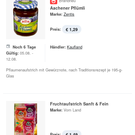
Brandneu
Aachener Pflümli
Marke:
Zentis
Preis:
€ 1,29
Noch
6
Tage
Händler:
Kaufland
Gültig:
05.08. -
12.08.
Pflaumenaufstrich mit Gewürznote, nach Traditionsrezept je 195-g-
Glas
Fruchtaufstrich Sanft & Fein
Marke:
Vom Land
Preis:
€ 1,49