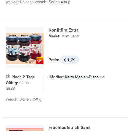
weniger Kalorien versch. Sorten 430 g
Konfitüre Extra
Marke:
Vom Land
Preis:
€ 1,79
Noch
2
Tage
Händler:
Netto Marken-Discount
Gültig:
02.08. -
08.08.
versch. Sorten 450 g
Fruchtaufstrich Samt