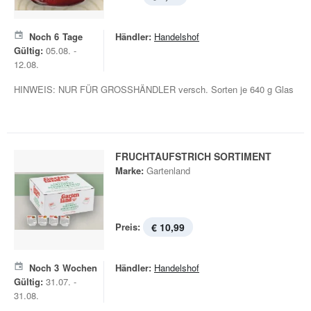
Noch
6
Tage
Händler:
Handelshof
Gültig:
05.08. -
12.08.
HINWEIS: NUR FÜR GROSSHÄNDLER versch. Sorten je 640 g Glas
FRUCHTAUFSTRICH SORTIMENT
Marke:
Gartenland
Preis:
€ 10,99
Noch
3
Wochen
Händler:
Handelshof
Gültig:
31.07. -
31.08.