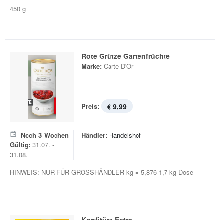
450 g
Rote Grütze Gartenfrüchte
Marke:
Carte D'Or
Preis:
€ 9,99
Noch
3
Wochen
Händler:
Handelshof
Gültig:
31.07. -
31.08.
HINWEIS: NUR FÜR GROSSHÄNDLER kg = 5,876 1,7 kg Dose
Konfitüre Extra