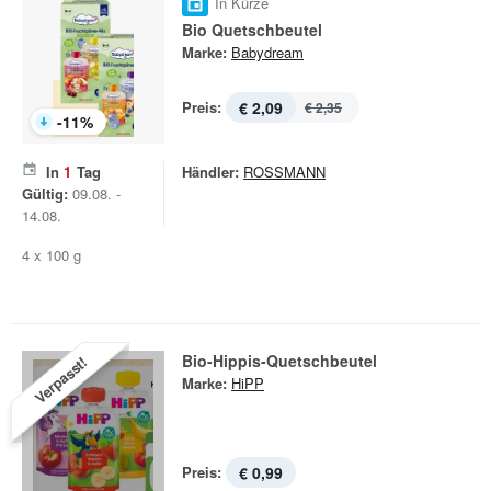
In Kürze
Bio Quetschbeutel
Marke:
Babydream
Preis:
€ 2,09
€ 2,35
-
11
%
In
1
Tag
Händler:
ROSSMANN
Gültig:
09.08. -
14.08.
4 x 100 g
Bio-Hippis-Quetschbeutel
Verpasst!
Marke:
HiPP
Preis:
€ 0,99