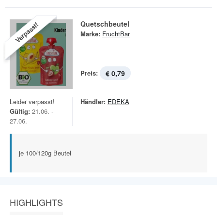
Quetschbeutel
Verpasst!
Marke:
FruchtBar
Preis:
€ 0,79
Leider verpasst!
Händler:
EDEKA
Gültig:
21.06. -
27.06.
je 100/120g Beutel
HIGHLIGHTS