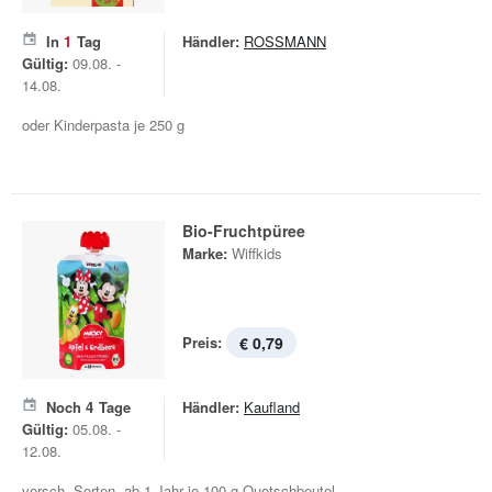
In
1
Tag
Händler:
ROSSMANN
Gültig:
09.08. -
14.08.
oder Kinderpasta je 250 g
Bio-Fruchtpüree
Marke:
Wiffkids
Preis:
€ 0,79
Noch
4
Tage
Händler:
Kaufland
Gültig:
05.08. -
12.08.
versch. Sorten, ab 1 Jahr je 100-g-Quetschbeutel