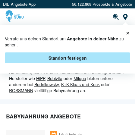
DIE Angebote App
56.122.869 Prospekte & Angebote
St
×
PROSPEKTE
ANGEBOTE
CASHBACK
Verrate uns deinen Standort um
Angebote in deiner Nähe
zu
sehen.
BABYNAHRUNG IN AKTION
Standort festlegen
Babynahrung versorgt das Baby rundherum mit allen
Nährstoffen, die im ersten Lebensabschnitt benötigt werden.
Hersteller wie
HiPP
,
Bebivita
oder
Milupa
bieten untere
anderem bei
Budnikowsky
,
K+K Klaas und Kock
oder
ROSSMANN
vielfältige Babynahrung an.
BABYNAHRUNG ANGEBOTE
Läuft bald ab