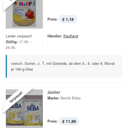
Preis:
€ 1,19
Leider verpasst!
Händler:
Kaufland
Gültig:
17.06. -
24.06.
versch. Sorten, z. T. mit Getreide, ab dem 5., 6. oder 8. Monat
je 190-g-Glas
Junior
Verpasst!
Marke:
Nestlé Beba
Preis:
€ 11,99