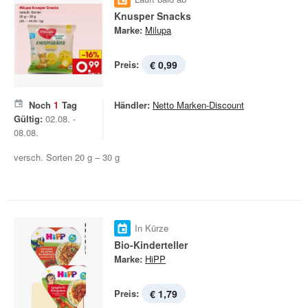
Knusper Snacks
Marke:
Milupa
Preis:
€ 0,99
Noch
1
Tag
Händler:
Netto Marken-Discount
Gültig:
02.08. -
08.08.
versch. Sorten 20 g – 30 g
In Kürze
Bio-Kinderteller
Marke:
HiPP
Preis:
€ 1,79