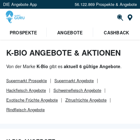
DIE Angebote App
56.122.869 Prospekte & Angebote
St
×
PROSPEKTE
ANGEBOTE
CASHBACK
Verrate uns deinen Standort um
Angebote in deiner Nähe
zu
sehen.
K-BIO ANGEBOTE & AKTIONEN
Standort festlegen
Von der Marke
K-Bio
gibt es
aktuell 6 gültige Angebote
.
Supermarkt
Prospekte
Supermarkt
Angebote
Hackfleisch Angebote
Schweinefleisch Angebote
Exotische Früchte Angebote
Zitrusfrüchte Angebote
Rindfleisch Angebote