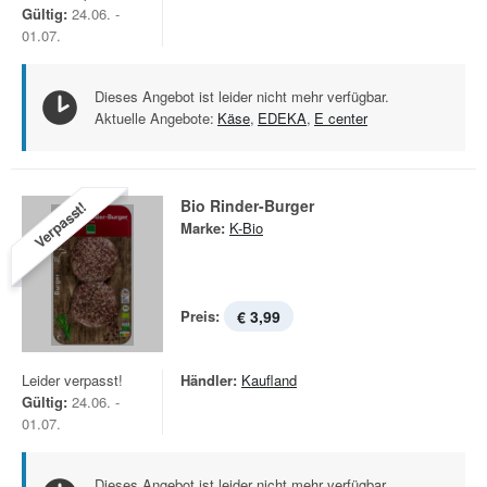
Gültig:
24.06. -
01.07.
Dieses Angebot ist leider nicht mehr verfügbar.
Aktuelle Angebote:
Käse
,
EDEKA
,
E center
Bio Rinder-Burger
Verpasst!
Marke:
K-Bio
Preis:
€ 3,99
Leider verpasst!
Händler:
Kaufland
Gültig:
24.06. -
01.07.
Dieses Angebot ist leider nicht mehr verfügbar.