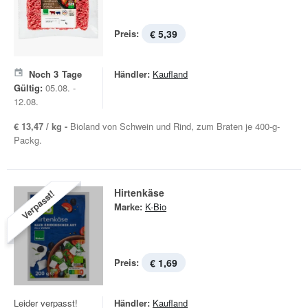
Preis:
€ 5,39
Noch
3
Tage
Händler:
Kaufland
Gültig:
05.08. -
12.08.
€ 13,47 / kg -
Bioland von Schwein und Rind, zum Braten je 400-g-
Packg.
Hirtenkäse
Verpasst!
Marke:
K-Bio
Preis:
€ 1,69
Leider verpasst!
Händler:
Kaufland