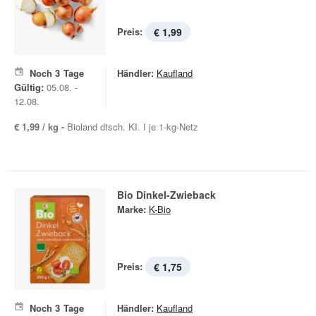
Preis:
€ 1,99
Noch
3
Tage
Händler:
Kaufland
Gültig:
05.08. -
12.08.
€ 1,99 / kg -
Bioland dtsch. KI. I je 1-kg-Netz
Bio Dinkel-Zwieback
Marke:
K-Bio
Preis:
€ 1,75
Noch
3
Tage
Händler:
Kaufland