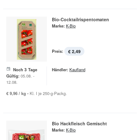
Bio-Cocktailrispentomaten
Marke:
K-Bio
Preis:
€ 2,49
Noch
3
Tage
Händler:
Kaufland
Gültig:
05.08. -
12.08.
€ 9,96 / kg -
Kl. I je 250-g-Packg.
Bio Hackfleisch Gemischt
Marke:
K-Bio