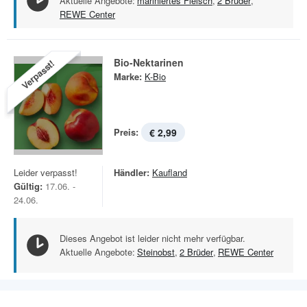
Aktuelle Angebote:
mariniertes Fleisch
,
2 Brüder
,
REWE Center
Bio-Nektarinen
Verpasst!
Marke:
K-Bio
Preis:
€ 2,99
Leider verpasst!
Händler:
Kaufland
Gültig:
17.06. -
24.06.
Dieses Angebot ist leider nicht mehr verfügbar.
Aktuelle Angebote:
Steinobst
,
2 Brüder
,
REWE Center