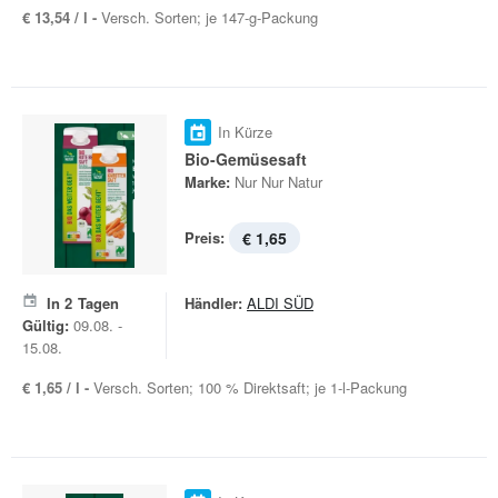
€ 13,54 / l -
Versch. Sorten; je 147-g-Packung
In Kürze
Bio-Gemüsesaft
Marke:
Nur Nur Natur
Preis:
€ 1,65
In
2
Tagen
Händler:
ALDI SÜD
Gültig:
09.08. -
15.08.
€ 1,65 / l -
Versch. Sorten; 100 % Direktsaft; je 1-l-Packung