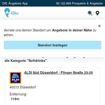
DIE Angebote App
56.122.869 Prospekte & Angebote
St
×
PROSPEKTE
ANGEBOTE
CASHBACK
Verrate uns deinen Standort um
Angebote in deiner Nähe
zu
sehen.
SOFTDRINKS ANGEBOTE &
AKTIONEN BEI ALDI SÜD
Standort festlegen
Beim Händler
ALDI SÜD
gibt es aktuell
9 gültige Angebote für
die Kategorie "Softdrinks"
.
ALDI Süd Düsseldorf
-
Flinger Straße 23-25
40213
Düsseldorf
Entfernung:
119
m