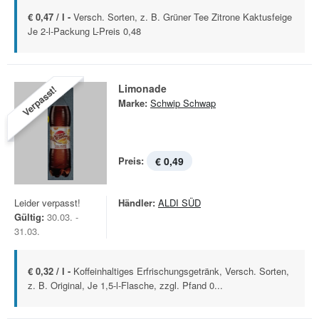
€ 0,47 / l -
Versch. Sorten, z. B. Grüner Tee Zitrone Kaktusfeige
Je 2-l-Packung L-Preis 0,48
Limonade
Verpasst!
Marke:
Schwip Schwap
Preis:
€ 0,49
Leider verpasst!
Händler:
ALDI SÜD
Gültig:
30.03. -
31.03.
€ 0,32 / l -
Koffeinhaltiges Erfrischungsgetränk, Versch. Sorten,
z. B. Original, Je 1,5-l-Flasche, zzgl. Pfand 0...