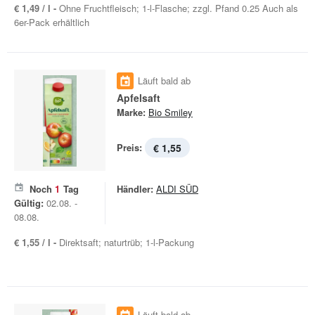
€ 1,49 / l -
Ohne Fruchtfleisch; 1-l-Flasche; zzgl. Pfand 0.25 Auch als
6er-Pack erhältlich
Läuft bald ab
Apfelsaft
Marke:
Bio Smiley
Preis:
€ 1,55
Noch
1
Tag
Händler:
ALDI SÜD
Gültig:
02.08. -
08.08.
€ 1,55 / l -
Direktsaft; naturtrüb; 1-l-Packung
Läuft bald ab