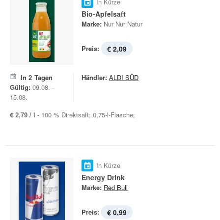
In Kürze
Bio-Apfelsaft
Marke:
Nur Nur Natur
Preis:
€ 2,09
In
2
Tagen
Händler:
ALDI SÜD
Gültig:
09.08. -
15.08.
€ 2,79 / l -
100 % Direktsaft; 0,75-l-Flasche;
In Kürze
Energy Drink
Marke:
Red Bull
Preis:
€ 0,99