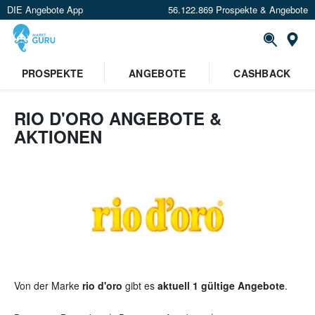
DIE Angebote App
56.122.869 Prospekte & Angebote
St
×
PROSPEKTE
ANGEBOTE
CASHBACK
Verrate uns deinen Standort um
Angebote in deiner Nähe
zu
sehen.
RIO D'ORO ANGEBOTE &
AKTIONEN
Standort festlegen
Von der Marke
rio d'oro
gibt es
aktuell 1 gültige Angebote
.