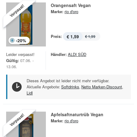
Orangensaft Vegan
Verpasst!
Marke:
rio d'oro
Preis:
€ 1,59
€ 1,99
-
20
%
Leider verpasst!
Händler:
ALDI SÜD
Gültig:
07.06. -
13.06.
Dieses Angebot ist leider nicht mehr verfügbar.
Aktuelle Angebote:
Softdrinks
,
Netto Marken-Discount
,
Lidl
Apfelsaftnaturtrüb Vegan
Verpasst!
Marke:
rio d'oro