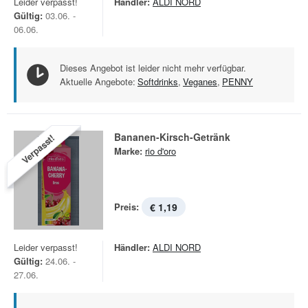
Leider verpasst!
Händler:
ALDI NORD
Gültig:
03.06. -
06.06.
Dieses Angebot ist leider nicht mehr verfügbar.
Aktuelle Angebote:
Softdrinks
,
Veganes
,
PENNY
Bananen-Kirsch-Getränk
Verpasst!
Marke:
rio d'oro
Preis:
€ 1,19
Leider verpasst!
Händler:
ALDI NORD
Gültig:
24.06. -
27.06.