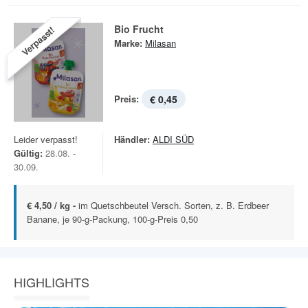
Bio Frucht
Verpasst!
Marke:
Milasan
Preis:
€ 0,45
Leider verpasst!
Händler:
ALDI SÜD
Gültig:
28.08. -
30.09.
€ 4,50 / kg -
im Quetschbeutel Versch. Sorten, z. B. Erdbeer
Banane, je 90-g-Packung, 100-g-Preis 0,50
HIGHLIGHTS