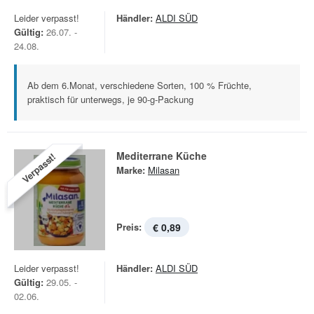
Leider verpasst!
Händler:
ALDI SÜD
Gültig:
26.07. -
24.08.
Ab dem 6.Monat, verschiedene Sorten, 100 % Früchte,
praktisch für unterwegs, je 90-g-Packung
Mediterrane Küche
Verpasst!
Marke:
Milasan
Preis:
€ 0,89
Leider verpasst!
Händler:
ALDI SÜD
Gültig:
29.05. -
02.06.