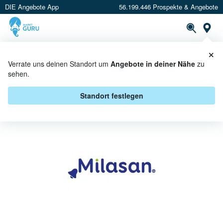
DIE Angebote App
56.199.446 Prospekte & Angebote
St
×
PROSPEKTE
ANGEBOTE
CASHBACK
Verrate uns deinen Standort um
Angebote in deiner Nähe
zu
sehen.
MILASAN BEI ALDI SÜD -
ANGEBOTE & AKTIONEN
Standort festlegen