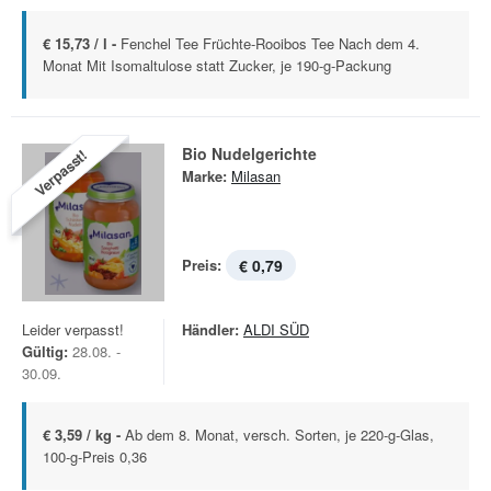
€ 15,73 / l -
Fenchel Tee Früchte-Rooibos Tee Nach dem 4.
Monat Mit Isomaltulose statt Zucker, je 190-g-Packung
Bio Nudelgerichte
Verpasst!
Marke:
Milasan
Preis:
€ 0,79
Leider verpasst!
Händler:
ALDI SÜD
Gültig:
28.08. -
30.09.
€ 3,59 / kg -
Ab dem 8. Monat, versch. Sorten, je 220-g-Glas,
100-g-Preis 0,36