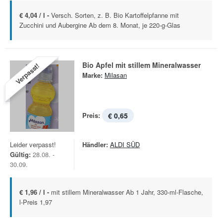
€ 4,04 / l -
Versch. Sorten, z. B. Bio Kartoffelpfanne mit
Zucchini und Aubergine Ab dem 8. Monat, je 220-g-Glas
Bio Apfel mit stillem Mineralwasser
Verpasst!
Marke:
Milasan
Preis:
€ 0,65
Leider verpasst!
Händler:
ALDI SÜD
Gültig:
28.08. -
30.09.
€ 1,96 / l -
mit stillem Mineralwasser Ab 1 Jahr, 330-ml-Flasche,
l-Preis 1,97