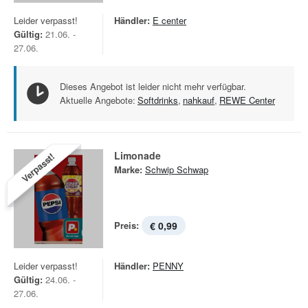
Leider verpasst!
Händler:
E center
Gültig:
21.06. -
27.06.
Dieses Angebot ist leider nicht mehr verfügbar.
Aktuelle Angebote:
Softdrinks
,
nahkauf
,
REWE Center
Limonade
Verpasst!
Marke:
Schwip Schwap
Preis:
€ 0,99
Leider verpasst!
Händler:
PENNY
Gültig:
24.06. -
27.06.